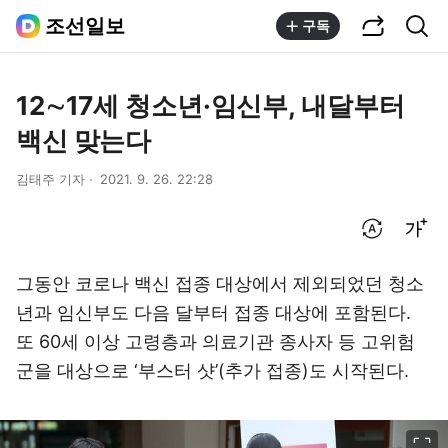
공유하기
통합검색
조선일보
구독
12∼17세 청소년·임신부, 내달부터
백신 맞는다
김태주 기자
2021. 9. 26. 22:28
번역 설정
글씨크기 조절하기
그동안 코로나 백신 접종 대상에서 제외되었던 청소
년과 임신부도 다음 달부터 접종 대상에 포함된다.
또 60세 이상 고령층과 의료기관 종사자 등 고위험
군을 대상으로 ‘부스터 샷’(추가 접종)도 시작된다.
이미지 크게 보기