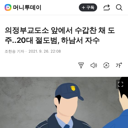
공유하기
통합검색
머니투데이
구독
의정부교도소 앞에서 수갑찬 채 도
주..20대 절도범, 하남서 자수
조한송 기자
2021. 9. 26. 22:08
요약보기
음성으로 듣기
번역 설정
글씨크기 조절하기
이미지 크게 보기