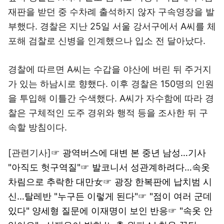
재판을 받던 중 수차례 출석하지 않자 구속영장을 발
부했다. 경찰은 지난 25일 서울 강서구에서 A씨를 체
포해 검찰로 신병을 인계했으나 입소 전 달아났다.
경찰에 따르면 A씨는 수갑을 야산에 버린 뒤 주거지
가 있는 하남시로 향했다. 이후 경찰은 150명의 인원
을 투입해 이틀간 수색했다. A씨가 자수함에 따라 경
찰은 구체적인 도주 경위와 행적 등을 조사한 뒤 구
속할 방침이다.
[관련기사]☞
광역버스에 대변 본 중년 남성…기사
"아직도 헛구역질"
☞
발코니서 성관계하려다…속옷
차림으로 추락한 대만女
☞
광장 한복판에 납치범 시
신…탈레반 "누구든 이렇게 된다"
☞
"점이 여러 군데
있다" 양세형 질문에 이재명이 보인 반응
☞
"속옷 안