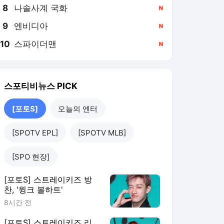
8
나솔사계 국화
,신규
9
엔비디아
,신규
10
스파이더맨
,신규
스포티비뉴스
PICK
[포토S]
오늘의 엔터
[SPOTV EPL]
[SPOTV MLB]
[SPO 현장]
[포토S] 스트레이키즈 방
찬, '윙크 볼하트'
8시간 전
[포토S] 스트레이키즈 리