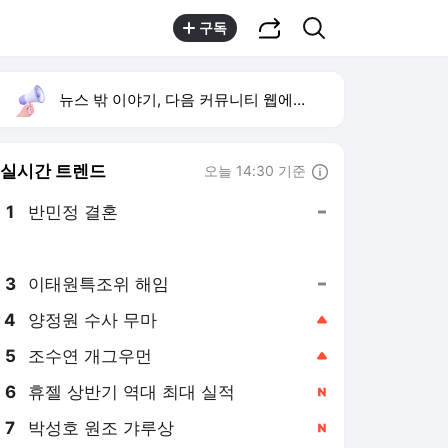
공유하기
검색
구독
뉴스 밖 이야기, 다음 커뮤니티 웹에서 보기
실시간 트렌드
오늘 14:30 기준
툴팁보기
1
반민정 결혼
,유지
2
방은희 고독사 어머니
,신규
3
이태원특조위 해임
,유지
4
양정원 수사 무마
,상승
5
조수연 개그우먼
,상승
6
휴젤 상반기 역대 최대 실적
,신규
7
박성호 원조 갸루상
,신규