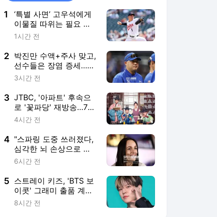
1
‘특별 사면’ 고우석에게
이물질 따위는 필요 없
었다… "새 글러브 꼈다"
1시간 전
누명 완전히 벗었다
2
박진만 수액+주사 맞고,
선수들은 장염 증세…사
직 폭염 여파인가 "안전
3시간 전
이 제일 중요해"
3
JTBC, '아파트' 후속으
로 '꽃파당' 재방송…7년
전 박지훈·변우석 본다
4시간 전
4
"스파링 도중 쓰러졌다,
심각한 뇌 손상으로 혼
수상태" 깨어나지 못한
6시간 전
女 복서→복싱계 응원과
기도 이어져
5
스트레이 키즈, 'BTS 보
이콧' 그래미 출품 계획
묻자 내놓은 답
8시간 전