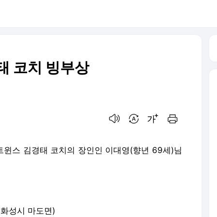
경태 코치 빙부상
음성으로 듣기
번역 설정
글씨크기 조절하기
인쇄하기
트윈스 김경태 코치의 장인인 이대영(향년 69세)님
 화성시 마도면)