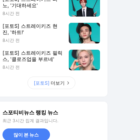
노, '기대하세요'
8시간 전
[포토S] 스트레이키즈 현
진, '하트!'
8시간 전
[포토S] 스트레이키즈 필릭
스, '클로즈업을 부르네'
8시간 전
[포토S]
더보기
스포티비뉴스 랭킹 뉴스
최근 3시간 집계 결과입니다.
많이 본 뉴스