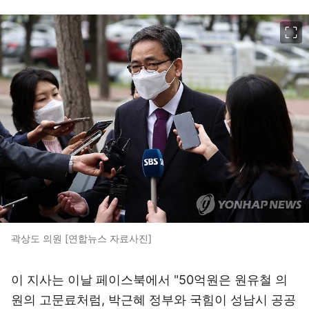
이미지 크게 보기
곽상도 의원 [연합뉴스 자료사진]
이 지사는 이날 페이스북에서 "50억원은 원유철 의
원의 고문료처럼, 박근혜 정부와 국힘이 성남시 공공