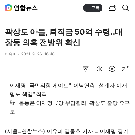
공유하기
통합검색
연합뉴스
구독
곽상도 아들, 퇴직금 50억 수령..대
장동 의혹 전방위 확산
이유미
2021. 9. 26. 16:48
요약보기
음성으로 듣기
번역 설정
글씨크기 조절하기
이재명 "국민의힘 게이트"..이낙연측 "설계자 이재
명도 책임" 직격
野 "몸통은 이재명"..'당 부담될라' 곽상도 출당 요구
도
(서울=연합뉴스) 이유미 김동호 기자 = 이재명 경기