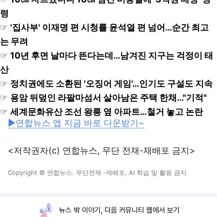
령
☞
'집사부' 이재명 편 시청률 윤석열 편 넘어…순간 최고
는 무려
☞
10년 후면 날마다 뜬다는데…남겨진 지구는 걱정이 태
산
☞
정치권에도 소환된 '오징어 게임'…인기도 구설도 지속
☞
용암 뒤덮인 라팔마섬서 살아남은 주택 한채…"기적"
☞
세계문화유산 조선 왕릉 옆 아파트…철거 놓고 논란
▶연합뉴스 앱 지금 바로 다운받기~
<저작권자(c) 연합뉴스, 무단 전재-재배포 금지>
Copyright © 연합뉴스. 무단전재 -재배포, AI 학습 및 활용 금지
뉴스 밖 이야기, 다음 커뮤니티 웹에서 보기