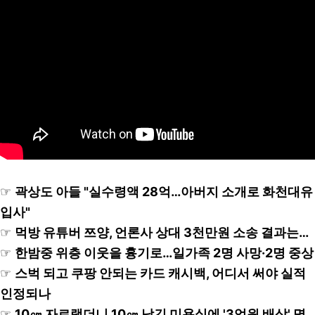
☞
곽상도 아들 "실수령액 28억…아버지 소개로 화천대유
입사"
☞
먹방 유튜버 쯔양, 언론사 상대 3천만원 소송 결과는…
☞
한밤중 위층 이웃을 흉기로…일가족 2명 사망·2명 중상
☞
스벅 되고 쿠팡 안되는 카드 캐시백, 어디서 써야 실적
인정되나
☞
10㎝ 자르랬더니 10㎝ 남긴 미용실에 '3억원 배상' 명