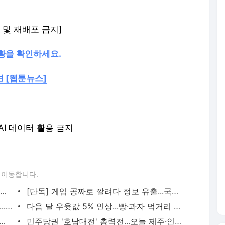
재 및 재배포 금지]
현황을 확인하세요.
 [웹툰뉴스]
 AI 데이터 활용 금지
 이동합니다.
"기이하고 매력적"...전 세계 휘어잡은 '오징어 게임'
[단독] 게임 공짜로 깔려다 정보 유출...국정원, 태스크포스로 감시 나선다
주인 몰래 일행과 합석해 술 마신 청소년...업주 벌금 200만 원
다음 달 우윳값 5% 인상...빵·과자 먹거리 줄인상 예고
 시내 광장에 납치범 시신 기중기에 달아 내걸어
민주당권 '호남대전' 총력전...오늘 제주·인천 발표