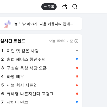
공유하기
검색
구독
뉴스 밖 이야기, 다음 커뮤니티 웹에서 보기
실시간 트렌드
오늘 15:59 기준
툴팁보기
1
이런 엿 같은 사랑
,유지
2
황희 폐버스 청년주택
,하락
3
구성환 옥상 식당 오픈
,신규
4
하영 배우
,신규
5
재벌 형사 시즌2
,상승
6
류혜영 나혼자산다 고경표
,신규
7
샤이니 민호
,하락