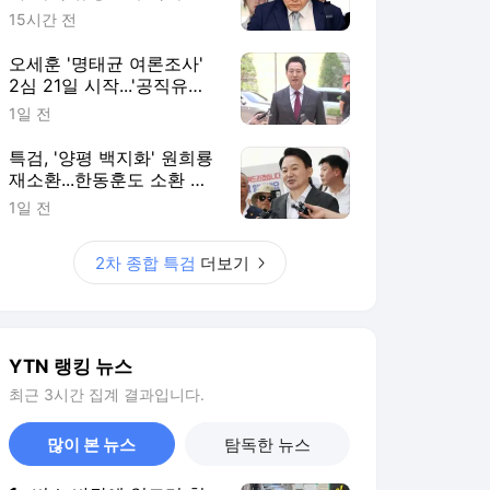
15시간 전
오세훈 '명태균 여론조사'
2심 21일 시작...'공직유지'
관건
1일 전
특검, '양평 백지화' 원희룡
재소환...한동훈도 소환 통
보
1일 전
2차 종합 특검
더보기
YTN 랭킹 뉴스
최근 3시간 집계 결과입니다.
많이 본 뉴스
탐독한 뉴스