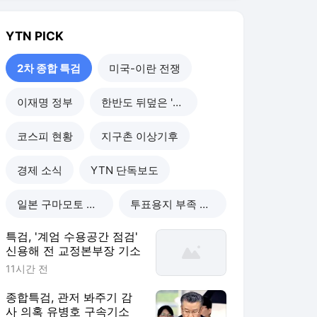
YTN
PICK
2차 종합 특검
미국-이란 전쟁
이재명 정부
한반도 뒤덮은 '폭염'
코스피 현황
지구촌 이상기후
경제 소식
YTN 단독보도
일본 구마모토 강진
투표용지 부족 사태
특검, '계엄 수용공간 점검'
신용해 전 교정본부장 기소
11시간 전
종합특검, 관저 봐주기 감
사 의혹 유병호 구속기소