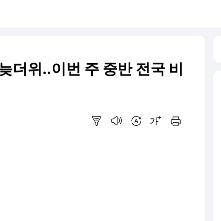
 늦더위..이번 주 중반 전국 비
요약보기
음성으로 듣기
번역 설정
글씨크기 조절하기
인쇄하기