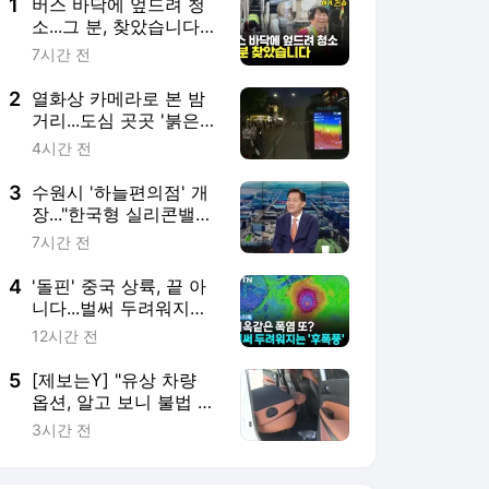
1
버스 바닥에 엎드려 청
소...그 분, 찾았습니다
[여기,잇슈]
7시간 전
2
열화상 카메라로 본 밤
거리...도심 곳곳 '붉은
색'
4시간 전
3
수원시 '하늘편의점' 개
장..."한국형 실리콘밸리
도약"
7시간 전
4
'돌핀' 중국 상륙, 끝 아
니다...벌써 두려워지는
시나리오 [Y녹취록]
12시간 전
5
[제보는Y] "유상 차량
옵션, 알고 보니 불법 개
조"
3시간 전