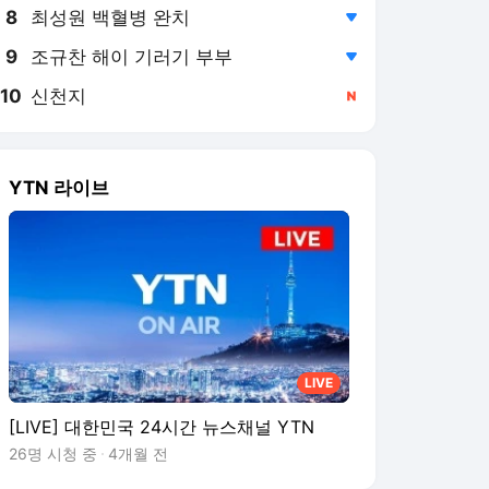
8
최성원 백혈병 완치
,하락
9
조규찬 해이 기러기 부부
,하락
10
신천지
,신규
YTN 라이브
LIVE
[LIVE] 대한민국 24시간 뉴스채널 YTN
26명 시청 중
4개월 전