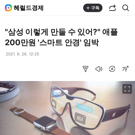
공유하기
통합검색
헤럴드경제
구독
"삼성 이렇게 만들 수 있어?" 애플
200만원 '스마트 안경' 임박
2021. 9. 26. 12:25
요약보기
음성으로 듣기
번역 설정
글씨크기 조절하기
이미지 크게 보기