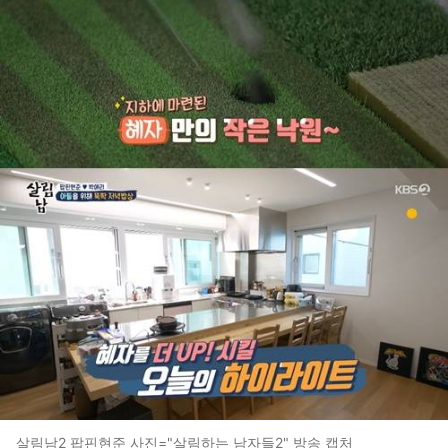
살림남2 팝핀현준 사진="살림하는 남자들2" 방송 캡처