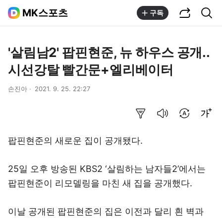
공유하기
통합검색
MK스포츠
구독
'살림남2' 팝핀현준, 뉴 하우스 공개..
시선강탈 빨간문+엘리베이터
손진아
2021. 9. 25. 22:27
요약보기
음성으로 듣기
번역 설정
글씨크기 조절하기
팝핀현준의 새로운 집이 공개됐다.
25일 오후 방송된 KBS2 ‘살림하는 남자들2’에서는
팝핀현준이 리모델링을 마친 새 집을 공개했다.
이날 공개된 팝핀현준의 집은 이전과 달리 흰 벽과