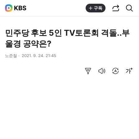
공유하기
통합검색
KBS
구독
민주당 후보 5인 TV토론회 격돌..부
울경 공약은?
노준철
2021. 9. 24. 21:45
요약보기
음성으로 듣기
번역 설정
글씨크기 조절하기