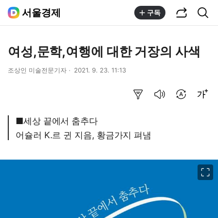
공유하기
통합검색
서울경제
구독
여성,문학,여행에 대한 거장의 사색
조상인 미술전문기자
2021. 9. 23. 11:13
요약보기
음성으로 듣기
번역 설정
글씨크기 조절하기
■세상 끝에서 춤추다
어슐러 K.르 귄 지음, 황금가지 펴냄
이미지 크게 보기