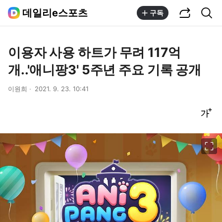
공유하기
통합검색
데일리e스포츠
구독
이용자 사용 하트가 무려 117억
개..'애니팡3' 5주년 주요 기록 공개
이원희
2021. 9. 23. 10:41
글씨크기 조절하기
이미지 크게 보기