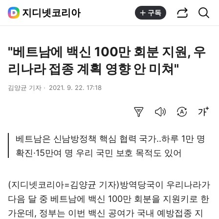
공유하기
통합검색
지디넷코리아
구독
"베트남에 백신 100만 회분 지원, 우
리나라 접종 계획 영향 안 미쳐"
김양균 기자
2021. 9. 22. 17:18
요약보기
음성으로 듣기
번역 설정
글씨크기 조절하기
베트남은 신남방정책 핵심 협력 국가..하루 1만 명
확진·15만여 명 우리 국민 보호 목적도 있어
(지디넷코리아=김양균 기자)방역당국이 우리나라가
다음 달 중 베트남에 백신 100만 회분을 지원키로 한
가운데, 정부는 이번 백신 공여가 국내 예방접종 지