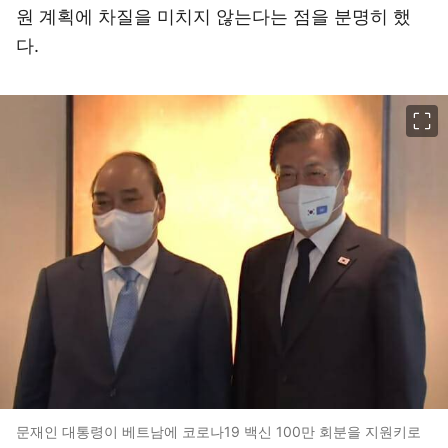
원 계획에 차질을 미치지 않는다는 점을 분명히 했
다.
이미지 크게 보기
문재인 대통령이 베트남에 코로나19 백신 100만 회분을 지원키로