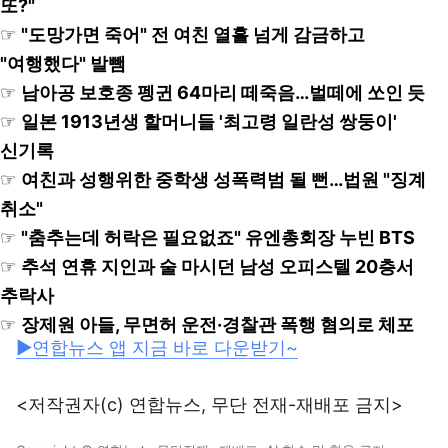
또?"
☞
"도망가면 죽어" 전 여친 열흘 넘게 감금하고
"여행했다" 발뺌
☞
남아공 보호종 펭귄 64마리 떼죽음…벌떼에 쏘인 듯
☞
일본 1913년생 할머니들 '최고령 일란성 쌍둥이'
신기록
☞
여친과 성행위한 중학생 성폭력범 될 뻔…법원 "징계
취소"
☞
"춤추는데 허락은 필요없죠" 유엔총회장 누빈 BTS
☞
추석 연휴 지인과 술 마시던 남성 오피스텔 20층서
추락사
☞
장제원 아들, 무면허 운전·경찰관 폭행 혐의로 체포
▶연합뉴스 앱 지금 바로 다운받기~
<저작권자(c) 연합뉴스, 무단 전재-재배포 금지>