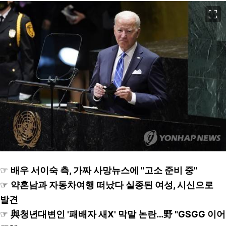
이미지 크게 보기
☞
배우 서이숙 측, 가짜 사망뉴스에 "고소 준비 중"
☞
약혼남과 자동차여행 떠났다 실종된 여성, 시신으로
발견
☞
與청년대변인 '패배자 새X' 막말 논란…野 "GSGG 이어