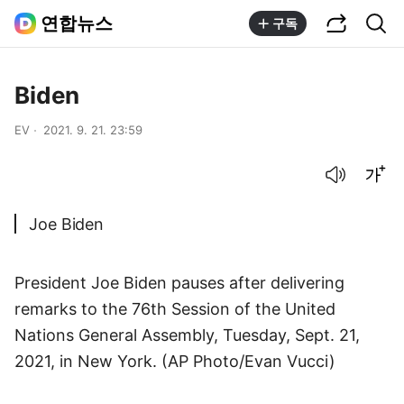
공유하기
통합검색
연합뉴스
구독
Biden
EV
2021. 9. 21. 23:59
음성으로 듣기
글씨크기 조절하기
Joe Biden
President Joe Biden pauses after delivering
remarks to the 76th Session of the United
Nations General Assembly, Tuesday, Sept. 21,
2021, in New York. (AP Photo/Evan Vucci)