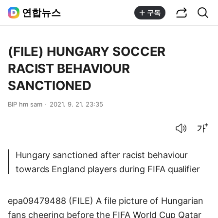
공유하기
통합검색
연합뉴스
구독
(FILE) HUNGARY SOCCER
RACIST BEHAVIOUR
SANCTIONED
BIP hm sam
2021. 9. 21. 23:35
음성으로 듣기
글씨크기 조절하기
Hungary sanctioned after racist behaviour
towards England players during FIFA qualifier
epa09479488 (FILE) A file picture of Hungarian
fans cheering before the FIFA World Cup Qatar