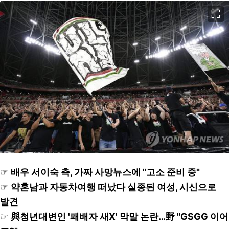
이미지 크게 보기
☞
배우 서이숙 측, 가짜 사망뉴스에 "고소 준비 중"
☞
약혼남과 자동차여행 떠났다 실종된 여성, 시신으로
발견
☞
與청년대변인 '패배자 새X' 막말 논란…野 "GSGG 이어