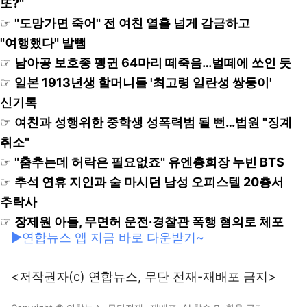
또?"
☞
"도망가면 죽어" 전 여친 열흘 넘게 감금하고
"여행했다" 발뺌
☞
남아공 보호종 펭귄 64마리 떼죽음…벌떼에 쏘인 듯
☞
일본 1913년생 할머니들 '최고령 일란성 쌍둥이'
신기록
☞
여친과 성행위한 중학생 성폭력범 될 뻔…법원 "징계
취소"
☞
"춤추는데 허락은 필요없죠" 유엔총회장 누빈 BTS
☞
추석 연휴 지인과 술 마시던 남성 오피스텔 20층서
추락사
☞
장제원 아들, 무면허 운전·경찰관 폭행 혐의로 체포
▶연합뉴스 앱 지금 바로 다운받기~
<저작권자(c) 연합뉴스, 무단 전재-재배포 금지>