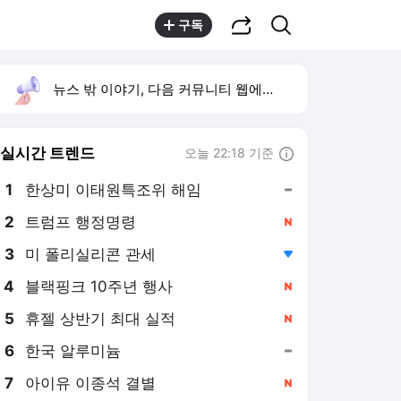
공유하기
검색
구독
뉴스 밖 이야기, 다음 커뮤니티 웹에서 보기
실시간 트렌드
오늘 22:18 기준
툴팁보기
1
한상미 이태원특조위 해임
,유지
2
트럼프 행정명령
,신규
3
미 폴리실리콘 관세
,하락
4
블랙핑크 10주년 행사
,신규
5
휴젤 상반기 최대 실적
,신규
6
한국 알루미늄
,유지
7
아이유 이종석 결별
,신규