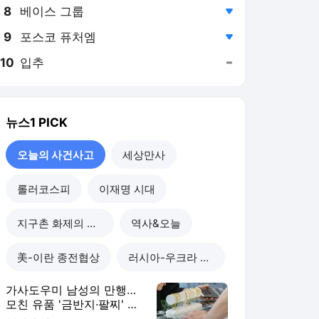
8
베이스 그룹
,하락
9
포스코 퓨처엠
,하락
10
입추
,유지
뉴스1
PICK
오늘의 사건사고
세상만사
롤러코스피
이재명 시대
지구촌 화제의 뉴스
역사&오늘
美-이란 종전협상
러시아-우크라 전쟁
가사도우미 남성의 만행…
모친 유품 '금반지·팔찌' 녹
여 팔았다