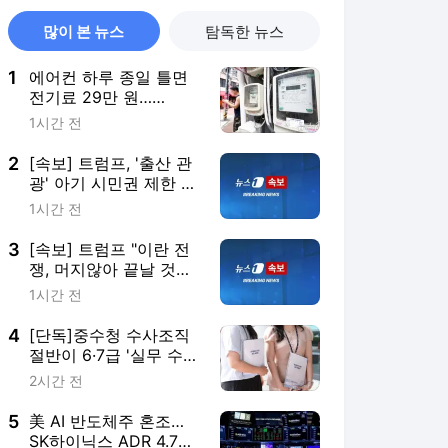
많이 본 뉴스
탐독한 뉴스
1
에어컨 하루 종일 틀면
전기료 29만 원…
450kWh 넘으면 '요금
1시간 전
폭탄'
2
[속보] 트럼프, '출산 관
광' 아기 시민권 제한 행
정명령 서명
1시간 전
3
[속보] 트럼프 "이란 전
쟁, 머지않아 끝날 것으
로 생각"
1시간 전
4
[단독]중수청 수사조직
절반이 6·7급 '실무 수사
관'…7급 663명 최다
2시간 전
5
美 AI 반도체주 혼조…
SK하이닉스 ADR 4.7%·