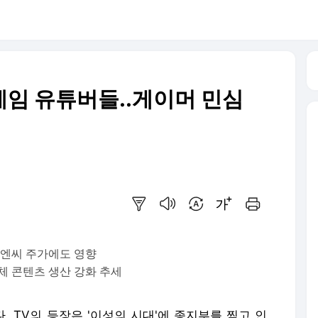
게임 유튜버들..게이머 민심
요약보기
음성으로 듣기
번역 설정
글씨크기 조절하기
인쇄하기
 엔씨 주가에도 영향
체 콘텐츠 생산 강화 추세
. TV의 등장은 '이성의 시대'에 종지부를 찍고 인