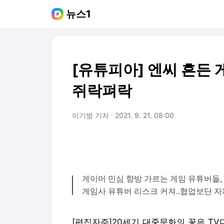
뉴스1
[유튜피아] 엔씨 흔든 
쥐락펴락
이기범 기자
2021. 9. 21. 08:00
게이머 민심 향방 가르는 게임 유튜버들,
게임사 유튜버 리스크 커져..협업보단 자
[편집자주]20세기 대중문화의 꽃은 TV다