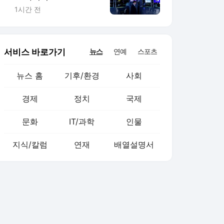
마이크론 1.3% 하락
1시간 전
서비스 바로가기
뉴스
연예
스포츠
뉴스 홈
기후/환경
사회
경제
정치
국제
문화
IT/과학
인물
지식/칼럼
연재
배열설명서