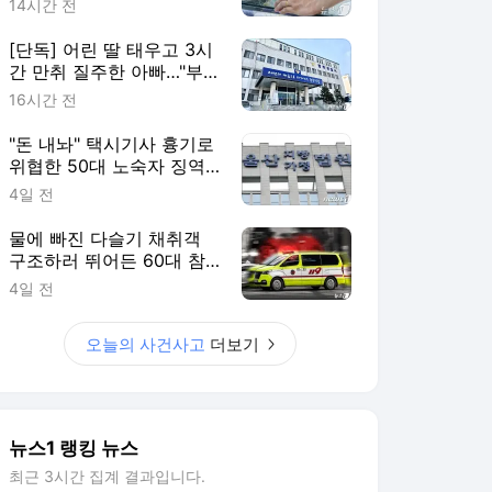
14시간 전
[단독] 어린 딸 태우고 3시
간 만취 질주한 아빠…"부
부싸움 뒤 홧김에"
16시간 전
"돈 내놔" 택시기사 흉기로
위협한 50대 노숙자 징역
2년
4일 전
물에 빠진 다슬기 채취객
구조하러 뛰어든 60대 참
변…익수자는 회복
4일 전
오늘의 사건사고
더보기
뉴스1 랭킹 뉴스
최근 3시간 집계 결과입니다.