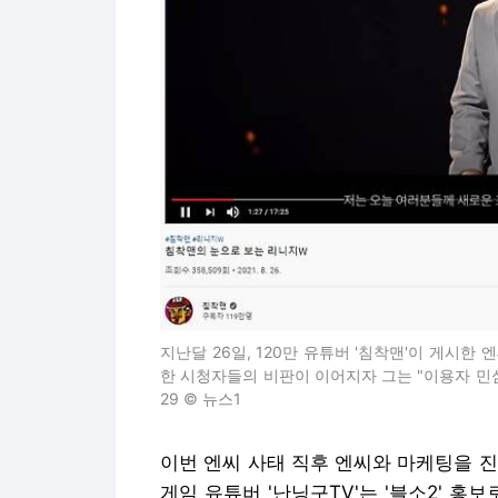
지난달 26일, 120만 유튜버 '침착맨'이 게시한
한 시청자들의 비판이 이어지자 그는 "이용자 민심을
29 © 뉴스1
이번 엔씨 사태 직후 엔씨와 마케팅을 
게임 유튜버 '난닝구TV'는 '블소2' 홍