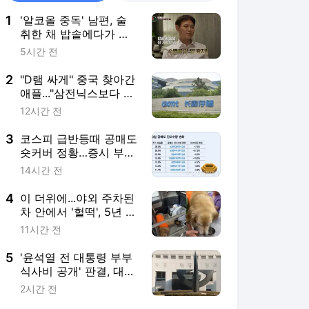
1
'알코올 중독' 남편, 술
취한 채 밥솥에다가 소
변을? "제정신이냐"
5시간 전
2
"D램 싸게" 중국 찾아간
애플..."삼전닉스보다 더
줘" 요구에 계약 무산
12시간 전
3
코스피 급반등때 공매도
숏커버 정황…증시 부양
신호탄?
14시간 전
4
이 더위에...야외 주차된
차 안에서 '헐떡', 5년 갇
혀 산 리트리버
11시간 전
5
'윤석열 전 대통령 부부
식사비 공개' 판결, 대법
파기환송…"이관 자료"
2시간 전