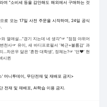
이라며 "소비세 등을 감안해도 해외에서 구매하는 것
으로 오는 17일 사전 주문을 시작하며, 24일 공식
.
수와 열애설…"경기 지는데 네 생각"
☞
"점점 야위어
 변천사
☞
유이, 새 바디프로필서 '복근+볼륨감' 과
난리…차은우 닮은 '흔한 대학생', 정체는?
☞
'던♥' 현
 섹시퀸
스' 머니투데이, 무단전재 및 재배포 금지>
. 무단 전재 및 재배포, AI학습 이용 금지.