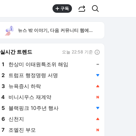
공유하기
검색
구독
뉴스 밖 이야기, 다음 커뮤니티 웹에서 보기
실시간 트렌드
오늘 22:58 기준
툴팁보기
1
한상미 이태원특조위 해임
,유지
2
트럼프 행정명령 서명
,하락
3
뉴욕증시 하락
,상승
4
비니시우스 재계약
,신규
5
블랙핑크 10주년 행사
,하락
6
신천지
,상승
7
조엘진 부모
,신규