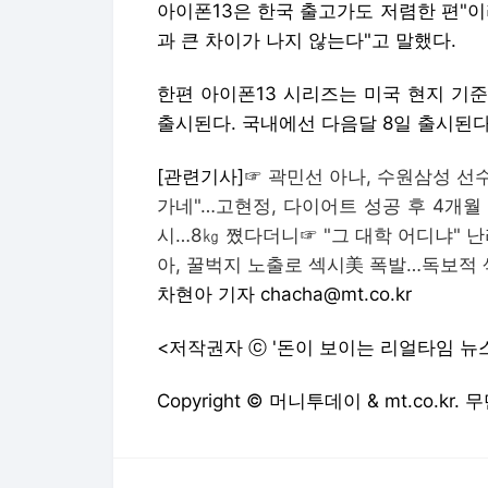
아이폰13은 한국 출고가도 저렴한 편"
과 큰 차이가 나지 않는다"고 말했다.
한편 아이폰13 시리즈는 미국 현지 기준
출시된다. 국내에선 다음달 8일 출시된다
[관련기사]☞
곽민선 아나, 수원삼성 선
가네"…고현정, 다이어트 성공 후 4개월
시…8㎏ 쪘다더니
☞
"그 대학 어디냐" 
아, 꿀벅지 노출로 섹시美 폭발…독보적
차현아 기자 chacha@mt.co.kr
<저작권자 ⓒ '돈이 보이는 리얼타임 뉴
Copyright © 머니투데이 & mt.co.kr