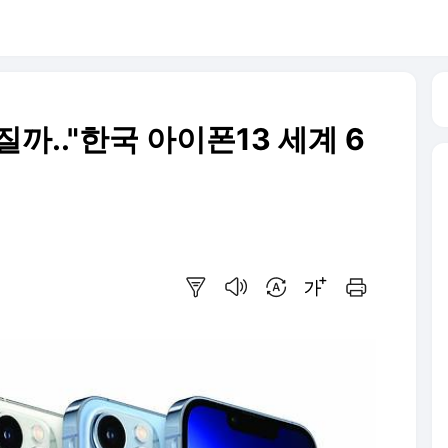
까.."한국 아이폰13 세계 6
요약보기
음성으로 듣기
번역 설정
글씨크기 조절하기
인쇄하기