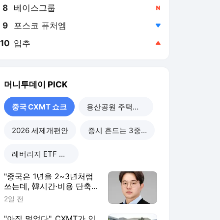
8
베이스그룹
,신규
9
포스코 퓨처엠
,하락
10
입추
,상승
머니투데이
PICK
중국 CXMT 쇼크
용산공원 주택공급
2026 세제개편안
증시 흔드는 3중 쏠림
레버리지 ETF 해법은
"중국은 1년을 2~3년처럼
쓰는데, 韓시간·비용 단축
할 정책 시급"
2일 전
"아직 멀었다"..CXMT가 인