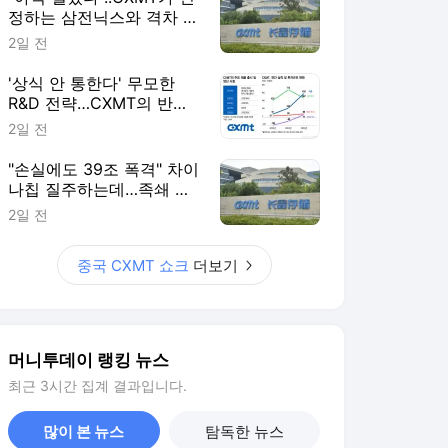
정하는 삼전닉스와 격차 들
여다보니
2일 전
'상식 안 통한다' 무모한
R&D 전략…CXMT의 반도
체 축지법
2일 전
"손실에도 39조 폭격" 차이
나칩 질주하는데…족쇄 찬
'삼전닉스' 탄식
2일 전
중국 CXMT 쇼크
더보기
머니투데이 랭킹 뉴스
최근 3시간 집계 결과입니다.
많이 본 뉴스
탐독한 뉴스