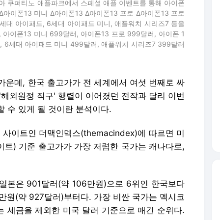
포니아 쿠퍼티노 애플파크에서 스페셜 애플 이벤트를 통해 아이폰
Δ아이폰13 미니 Δ아이폰13 Δ아이폰13 프로 Δ아이폰13 프로
9세대 아이패드, 6세대 아이패드 미니, 애플워치 시리즈7 등을
 아이폰13 미니 699달러, 아이폰13 프로 999달러, 아이폰 1
러, 6세대 아이패드 미니 499달러, 애플워치 시리즈7 399달러
가운데, 한국 출고가가 전 세계에서 여섯 번째로 싸
'해외원정 직구' 행렬이 이어졌던 전작과 달리 이번
 수 있게 될 것이란 분석이다.
사이트인 더맥인덱스(themacindex)에 따르면 미
바이트) 기준 출고가가 가장 저렴한 국가는 캐나다로,
, 일본은 901달러(약 106만원)으로 6위인 한국보다
9만원(약 927달러)부터다. 가장 비싼 국가는 멕시코
 이는 세금을 제외한 미국 달러 기준으로 매긴 순위다.