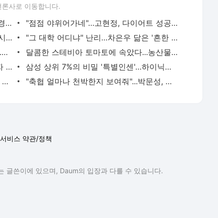
언론사로 이동합니다.
곽민선 아나, 수원삼성 선수와 열애설…"경기 지는데 네 생각" - 머니투데이
"점점 야위어가네"…고현정, 다이어트 성공 후 4개월 변천사 - 머니투데이
유이, 새 바디프로필서 '복근+볼륨감' 과시…8㎏ 쪘다더니 - 머니투데이
"그 대학 어디냐" 난리…차은우 닮은 '흔한 대학생', 정체는? - 머니투데이
'던♥' 현아, 꿀벅지 노출로 섹시美 폭발…독보적 섹시퀸 - 머니투데이
달콤한 스테비아 토마토에 속았다...농산물 아닌 '가공식품' - 머니투데이
"죽여줄게"...횡단보도 실랑이 끝에 보행자 들이받은 운전자 - 머니투데이
삼성 상위 7%의 비밀 '특별인센'…하이닉스 블랙홀 막을까 - 머니투데이
수억 올라도 손에 쥔 돈 0원..."집 판 것도 아닌데" 1주택자 불만 터졌다 - 머니투데이
"축협 얼마나 천박한지 보여줘"...박문성, 심판 성접대 스캔들에 폭발 - 머니투데이
서비스 약관/정책
 글쓴이에 있으며, Daum의 입장과 다를 수 있습니다.