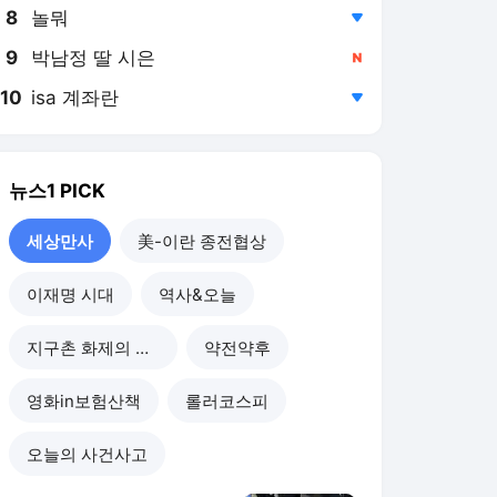
8
놀뭐
,하락
9
박남정 딸 시은
,신규
10
isa 계좌란
,하락
뉴스1
PICK
세상만사
美-이란 종전협상
이재명 시대
역사&오늘
지구촌 화제의 뉴스
약전약후
영화in보험산책
롤러코스피
오늘의 사건사고