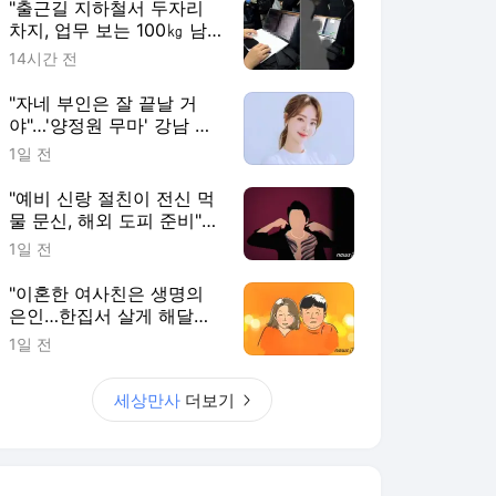
"출근길 지하철서 두자리
차지, 업무 보는 100㎏ 남
성…부딪히면 신경질"
14시간 전
"자네 부인은 잘 끝날 거
야"…'양정원 무마' 강남 경
찰, 다른 돈도 받은 정황
1일 전
"예비 신랑 절친이 전신 먹
물 문신, 해외 도피 준비"…
예비 신부 '혼란'
1일 전
"이혼한 여사친은 생명의
은인…한집서 살게 해달라"
남편 요구에 '절망'
1일 전
세상만사
더보기