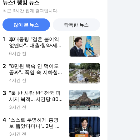
뉴스1 랭킹 뉴스
최근 3시간 집계 결과입니다.
많이 본 뉴스
탐독한 뉴스
1
李대통령 "결혼 불이익
없앤다"…대출·청약·세제
22개 과제 점검
6시간 전
2
"8만원 백숙 안 먹어도
공짜"…폭염 속 지하철
타고 가는 '역세권 계곡'
4시간 전
3
"물 반 사람 반" 전국 피
서지 북적…'시간당 80
㎜' 강원 영동은 입수 금
3시간 전
지
4
'스스로 투명하게 홍명
보 뽑았다더니'…2년 만
에 말 바꾼 이임생
3시간 전