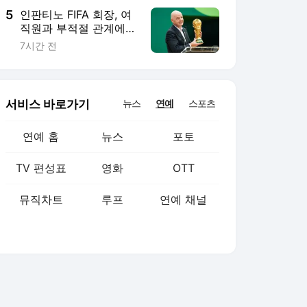
5
인판티노 FIFA 회장, 여
직원과 부적절 관계에
거액 퇴직금 지급 논란
7시간 전
서비스 바로가기
뉴스
연예
스포츠
연예 홈
뉴스
포토
TV 편성표
영화
OTT
뮤직차트
루프
연예 채널