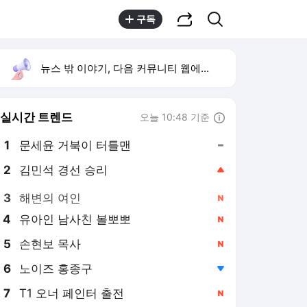
공유하기
검색
구독
뉴스 밖 이야기, 다음 커뮤니티 웹에서 보기
실시간 트렌드
오늘 10:48 기준
툴팁보기
1
문세윤 거북이 터틀맨
,유지
2
김민석 경선 승리
,상승
3
해변의 여인
,신규
4
유아인 남사친 볼뽀뽀
,신규
5
손현보 목사
,신규
6
노이즈 홍종구
,하락
7
T1 오너 페인터 출전
,신규