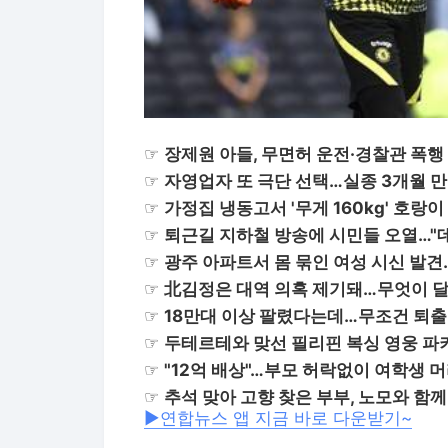
☞
장제원 아들, 무면허 운전·경찰관 폭행
☞
자영업자 또 극단 선택…실종 3개월 
☞
가정집 냉동고서 '무게 160kg' 호랑이
☞
퇴근길 지하철 방송에 시민들 오열…"
☞
광주 아파트서 몸 묶인 여성 시신 발
☞
北김정은 대역 의혹 제기돼…무엇이 
☞
18만대 이상 팔렸다는데…무조건 퇴출
☞
두테르테와 맞선 필리핀 복싱 영웅 파
☞
"12억 배상"…부모 허락없이 여학생 머
☞
추석 맞아 고향 찾은 부부, 노모와 함께
▶연합뉴스 앱 지금 바로 다운받기~