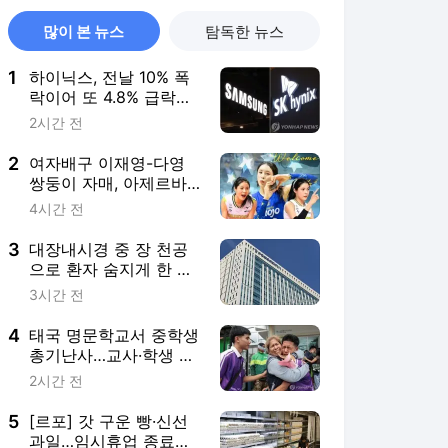
많이 본 뉴스
탐독한 뉴스
1
하이닉스, 전날 10% 폭
락이어 또 4.8% 급락…
삼전 0.2%↑(종합)
2시간 전
2
여자배구 이재영-다영
쌍둥이 자매, 아제르바
이잔 투란VC 입단
4시간 전
3
대장내시경 중 장 천공
으로 환자 숨지게 한 의
사 2심도 집행유예
3시간 전
4
태국 명문학교서 중학생
총기난사…교사·학생 등
최소 7명 사망(종합)
2시간 전
5
[르포] 갓 구운 빵·신선
과일…임시휴업 종료에