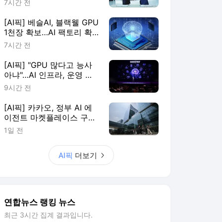
7시간 전
[AI픽] 베슬AI, 블랙웰 GPU
1천장 확보…AI 팩토리 확
장
7시간 전
[AI픽] "GPU 많다고 능사
아냐"…AI 인프라, 운영 효
율이 판가름
9시간 전
[AI픽] 카카오, 정부 AI 에
이전트 마켓플레이스 구축
한다
1일 전
AI픽
더보기
연합뉴스 랭킹 뉴스
최근 3시간 집계 결과입니다.