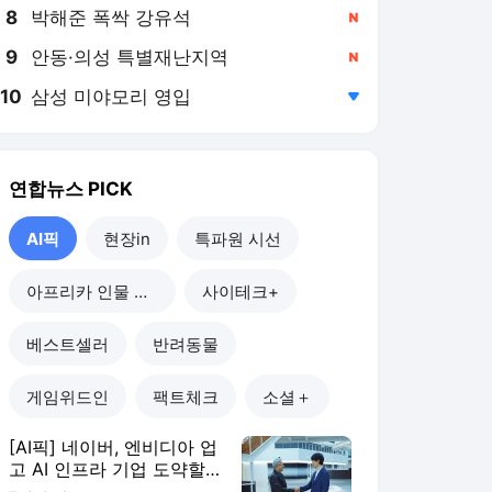
8
박해준 폭싹 강유석
,신규
9
안동·의성 특별재난지역
,신규
10
삼성 미야모리 영입
,하락
연합뉴스
PICK
AI픽
현장in
특파원 시선
아프리카 인물 열전
사이테크+
베스트셀러
반려동물
게임위드인
팩트체크
소셜＋
[AI픽] 네이버, 엔비디아 업
고 AI 인프라 기업 도약할
까