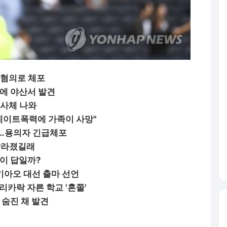
 혐의로 체포
만에 야산서 발견
 사체 나와
데이트폭력에 가족이 사망"
견…용의자 긴급체포
달라졌길래
이 답일까?
키아오 대선 출마 선언
리카락 자른 학교 '혼쭐'
 숨진 채 발견