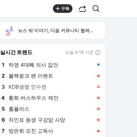
공유하기
검색
구독
뉴스 밖 이야기, 다음 커뮤니티 웹에서 보기
실시간 트렌드
오늘 9:18 기준
툴팁보기
1
하영 4대째 의사 집안
,하락
2
블랙핑크 팬 이벤트
,신규
4
황희 버스하우스 제안
,신규
5
홈플러스
,신규
6
차인표 동생 구강암 사망
,신규
7
방은희 모친 고독사
,상승