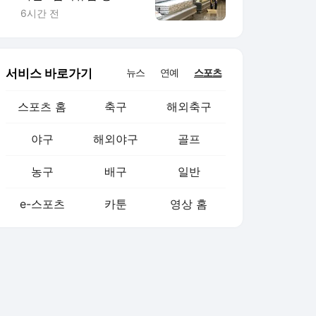
기대감 가득 홈플러스
6시간 전
서비스 바로가기
뉴스
연예
스포츠
스포츠 홈
축구
해외축구
야구
해외야구
골프
농구
배구
일반
e-스포츠
카툰
영상 홈