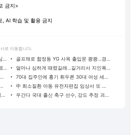
포 금지>
포, AI 학습 및 활용 금지
론사로 이동합니다.
성접대 경기서 한국 '무패'…한일월드컵 심판매수설 재점화될 듯 | 연합뉴스
골프채로 합정동 YG 사옥 출입문 쾅쾅…경찰, 20대 여성 체포 | 연합뉴스
배우 이신영, 조용히 입대…"신병훈련 수료, 군 생활 집중" | 연합뉴스
얼마나 심하게 때렸길래…길거리서 지인폭행 50대 살인미수 혐의 | 연합뉴스
시경 중 장 천공으로 환자 숨지게 한 의사 2심도 집행유예 | 연합뉴스
70대 집주인에 흉기 휘두른 30대 여성 세입자 체포 | 연합뉴스
둥둥'…인천 강화군 北 목함지뢰 주의보 | 연합뉴스
中 희소질환 아동 유전자편집 임상서 또 숨져…안전성 논란 확산 | 연합뉴스
경찰, '300억 사기 혐의' 차가원 연예기획사 대표 구속송치 | 연합뉴스
우간다 국대 출신 축구 선수, 강도 추정 괴한에 피살 | 연합뉴스