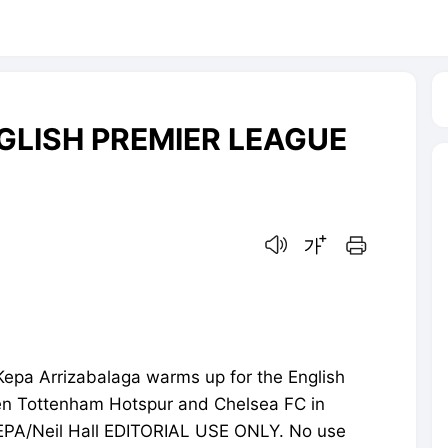
GLISH PREMIER LEAGUE
음성으로 듣기
글씨크기 조절하기
인쇄하기
pa Arrizabalaga warms up for the English
n Tottenham Hotspur and Chelsea FC in
 EPA/Neil Hall EDITORIAL USE ONLY. No use