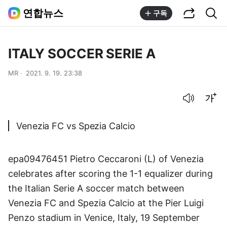
공유하기
통합검색
연합뉴스
구독
ITALY SOCCER SERIE A
MR
2021. 9. 19. 23:38
음성으로 듣기
글씨크기 조절하기
Venezia FC vs Spezia Calcio
epa09476451 Pietro Ceccaroni (L) of Venezia
celebrates after scoring the 1-1 equalizer during
the Italian Serie A soccer match between
Venezia FC and Spezia Calcio at the Pier Luigi
Penzo stadium in Venice, Italy, 19 September