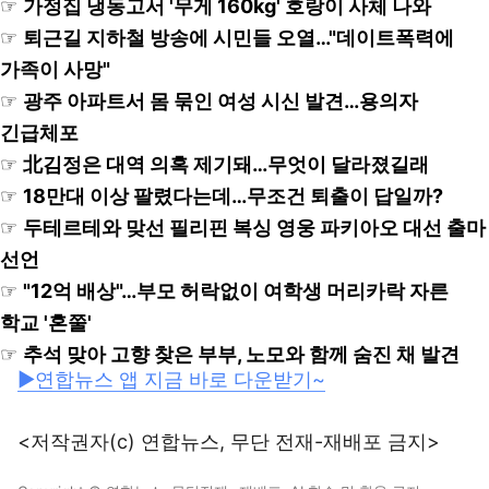
☞
가정집 냉동고서 '무게 160kg' 호랑이 사체 나와
☞
퇴근길 지하철 방송에 시민들 오열…"데이트폭력에
가족이 사망"
☞
광주 아파트서 몸 묶인 여성 시신 발견…용의자
긴급체포
☞
北김정은 대역 의혹 제기돼…무엇이 달라졌길래
☞
18만대 이상 팔렸다는데…무조건 퇴출이 답일까?
☞
두테르테와 맞선 필리핀 복싱 영웅 파키아오 대선 출마
선언
☞
"12억 배상"…부모 허락없이 여학생 머리카락 자른
학교 '혼쭐'
☞
추석 맞아 고향 찾은 부부, 노모와 함께 숨진 채 발견
▶연합뉴스 앱 지금 바로 다운받기~
<저작권자(c) 연합뉴스, 무단 전재-재배포 금지>