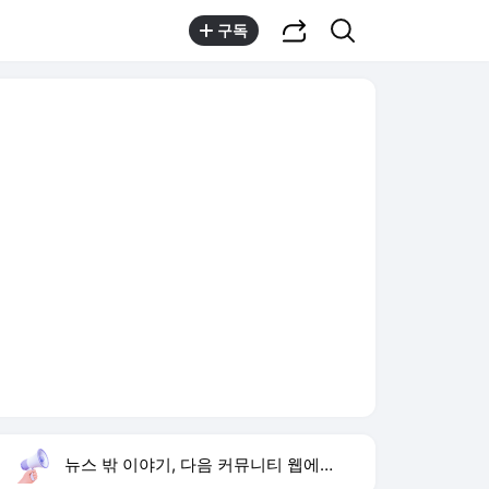
공유하기
검색
구독
뉴스 밖 이야기, 다음 커뮤니티 웹에서 보기
실시간 트렌드
오늘 3:59 기준
툴팁보기
1
최성원 백혈병 완치
,신규
2
하리수 미키정 이혼 이유
,상승
3
여수 오동도 전복
,상승
4
황희 버스하우스
,하락
5
재벌 형사 시즌2
,상승