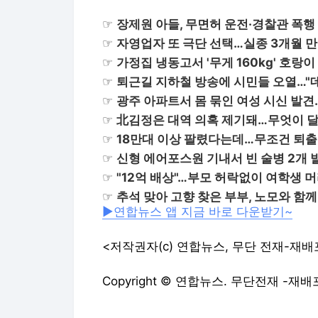
☞
장제원 아들, 무면허 운전·경찰관 폭행
☞
자영업자 또 극단 선택…실종 3개월 
☞
가정집 냉동고서 '무게 160kg' 호랑이
☞
퇴근길 지하철 방송에 시민들 오열…"
☞
광주 아파트서 몸 묶인 여성 시신 발
☞
北김정은 대역 의혹 제기돼…무엇이 
☞
18만대 이상 팔렸다는데…무조건 퇴출
☞
신형 에어포스원 기내서 빈 술병 2개 
☞
"12억 배상"…부모 허락없이 여학생 머
☞
추석 맞아 고향 찾은 부부, 노모와 함께
▶연합뉴스 앱 지금 바로 다운받기~
<저작권자(c) 연합뉴스, 무단 전재-재배
Copyright © 연합뉴스. 무단전재 -재배