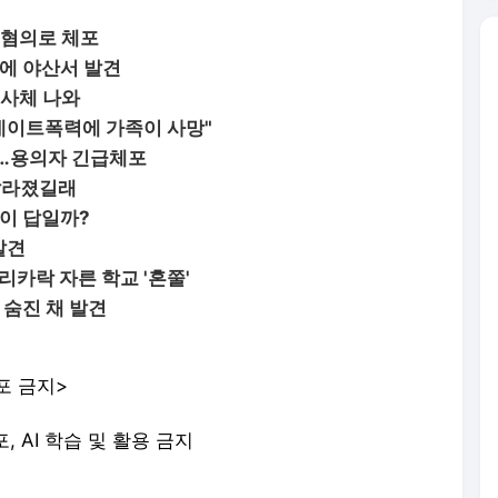
 혐의로 체포
만에 야산서 발견
 사체 나와
데이트폭력에 가족이 사망"
견…용의자 긴급체포
달라졌길래
이 답일까?
발견
리카락 자른 학교 '혼쭐'
 숨진 채 발견
포 금지>
포, AI 학습 및 활용 금지