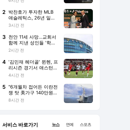
빌라 2-1 격파
4시간 전
5
"6개월차 접어든 이란전
쟁 탓 美가구 140만원
추가 부담"
8시간 전
서비스 바로가기
뉴스
연예
스포츠
뉴스 홈
기후/환경
사회
경제
정치
국제
문화
IT/과학
인물
지식/칼럼
연재
배열설명서