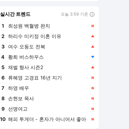
6
류혜영 고경표 16년 지기
,신규
7
하영 배우
,신규
8
손현보 목사
,신규
9
선명여고
,신규
10
해피 투게더 - 혼자가 아니어서 좋아
,신규
연합뉴스
PICK
게임위드인
아프리카 인물 열전
AI픽
현장in
특파원 시선
사이테크+
베스트셀러
반려동물
팩트체크
소셜＋