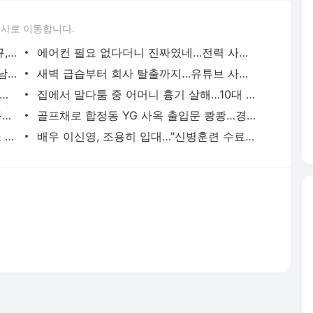
론사로 이동합니다.
이임생이 밝힌 홍명보 선임 내막…"정몽규, TD판단 믿는다고 해"(종합) | 연합뉴스
에어컨 필요 없다더니 진짜였네…전력 사용량으로 본 냉방 도시 | 연합뉴스
중랑구 면목동서 새벽 흉기 난동…60대 남성 2명 사망 | 연합뉴스
새벽 급습부터 회사 탈출까지…유튜브 사로잡은 '날것'의 일상 | 연합뉴스
고령 도전 119세…"오래 살려면 일하고 건강하게 먹어라" | 연합뉴스
집에서 말다툼 중 어머니 흉기 살해…10대 아들 체포 | 연합뉴스
파리 유명 셰프들, 성수기 식당 닫고 안동서 한식 배운다 | 연합뉴스
골프채로 합정동 YG 사옥 출입문 쾅쾅…경찰, 20대 여성 체포 | 연합뉴스
태국 명문학교서 중학생 총기 난사…최소 7명 살해(종합2보) | 연합뉴스
배우 이신영, 조용히 입대…"신병훈련 수료, 군 생활 집중" | 연합뉴스