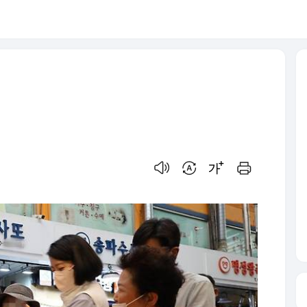
음성으로 듣기
번역 설정
글씨크기 조절하기
인쇄하기