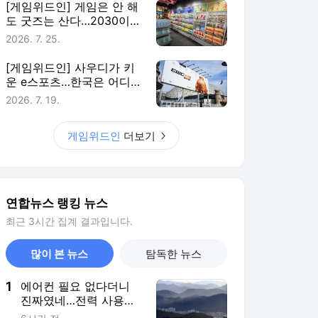
연합뉴스 랭킹 뉴스
최근 3시간 집계 결과입니다.
많이 본 뉴스
탐독한 뉴스
1
에어컨 필요 없다더니
진짜였네…전력 사용량
으로 본 냉방 도시
6시간 전
2
박찬호가 투자한 MLB
애슬레틱스, 26년 일한
포스트 단장과 결별
3시간 전
3
천안 11세 사망…교회서
함께 지낸 성인들 '학대
치사' 여부 수사
2시간 전
4
'김민재 헤더골' 뮌헨, 프
리시즌 경기서 애스턴