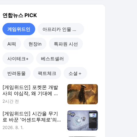
[게임위드인] 포켓몬 개발
사의 야심작, 왜 기대에 못
미쳤나
2시간 전
[게임위드인] 시간을 무기
로 바꾼 '어센드투제로'의
실험
2026. 8. 1.
[게임위드인] 게임은 안 해
도 굿즈는 산다…2030이
게임에 남는 법
2026. 7. 25.
[게임위드인] 사우디가 키
운 e스포츠…한국은 어디에
있나
2026. 7. 19.
게임위드인
더보기