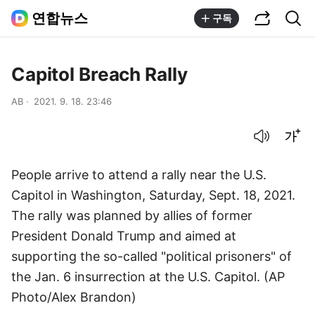
공유하기
통합검색
연합뉴스
구독
Capitol Breach Rally
AB
2021. 9. 18. 23:46
음성으로 듣기
글씨크기 조절하기
People arrive to attend a rally near the U.S.
Capitol in Washington, Saturday, Sept. 18, 2021.
The rally was planned by allies of former
President Donald Trump and aimed at
supporting the so-called "political prisoners" of
the Jan. 6 insurrection at the U.S. Capitol. (AP
Photo/Alex Brandon)