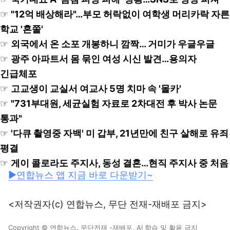
☞
"12억 배상해라"…부모 허락없이 여학생 머리카락 자른
학교 '혼쭐'
☞
외국에서 온 소포 개봉하니 깜짝… 거미가 우글우글
☞
광주 아파트서 몸 묶인 여성 시신 발견…용의자
긴급체포
☞
고교생이 교실서 여교사 5명 치마 속 '몰카'
☞
"731부대원, 세균실험 자료로 2차대전 후 박사 논문
통과"
☞
'다큐 촬영중 자백' 미 갑부, 21년만에 친구 살해로 유죄
평결
☞
게이 콜로라도 주지사, 동성 결혼…현직 주지사 중 처음
▶연합뉴스 앱 지금 바로 다운받기~
<저작권자(c) 연합뉴스, 무단 전재-재배포 금지>
Copyright © 연합뉴스. 무단전재 -재배포, AI 학습 및 활용 금지