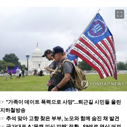
이미지 크게 보기
☞
"가족이 데이트 폭력으로 사망"…퇴근길 시민들 울린
지하철방송
☞
추석 맞아 고향 찾은 부부, 노모와 함께 숨진 채 발견
☞
국가대표 A '몸캠 피싱 피해' 정황…SNS로 영상 퍼져