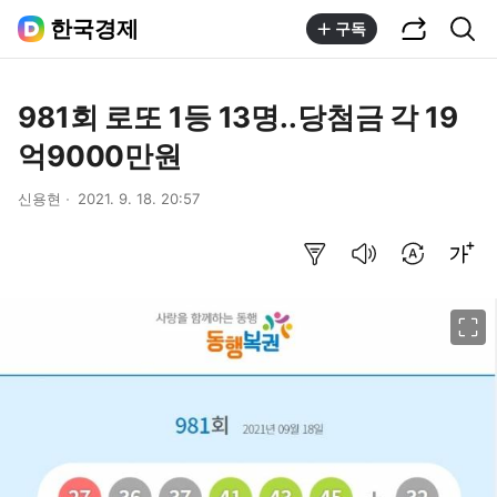
공유하기
통합검색
한국경제
구독
981회 로또 1등 13명..당첨금 각 19
억9000만원
신용현
2021. 9. 18. 20:57
요약보기
음성으로 듣기
번역 설정
글씨크기 조절하기
이미지 크게 보기