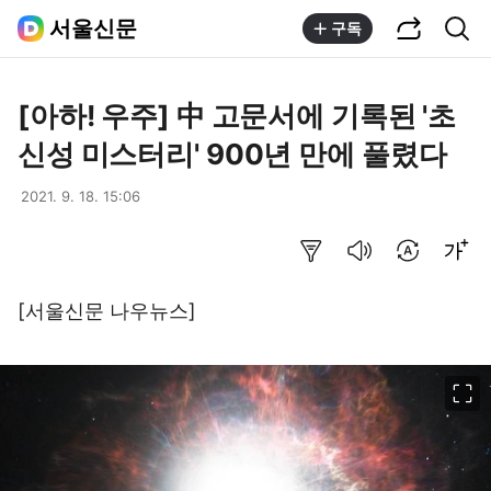
공유하기
통합검색
서울신문
구독
[아하! 우주] 中 고문서에 기록된 '초
신성 미스터리' 900년 만에 풀렸다
2021. 9. 18. 15:06
요약보기
음성으로 듣기
번역 설정
글씨크기 조절하기
[서울신문 나우뉴스]
이미지 크게 보기