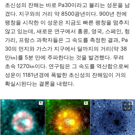
초신성의 잔해는 바로 Pa30이라고 불리는 성운을 남
겼다. 지구와의 거리 약 8500광년이다. 900년 전에
팽창을 시작한 이 성운은 지금도 빠른 팽창을 멈추지
않고 있는데, 새로운 연구에서 홍콩, 영국, 스페인, 헝
가리, 프랑스 과학자들은 그 속도를 측정한 결과, Pa
30의 먼지와 가스가 지구에서 달까지의 거리(약 38
만㎞)를 5분 만에 주파한다는 것을 발견했다. 무려
초속 1270㎞이다. 연구팀은 그 속도를 역산함으로써
성운이 1181년경에 폭발한 초신성의 잔해임이 거의
확실시된다는 결론을 내렸다.
이미지 크게 보기