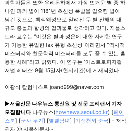
과학자들은 또한 우리은하에서 가장 뜨거운 별 중 하
나인 파커 별이 1181년 초신성 폭발을 일으킨 별이
남긴 것으로, 백색왜성으로 알려진 두 별 잔해의 대
규모 충돌과 합병의 결과물로 생각하고 있다. 지욜스
트라 교수는 “이것은 별과 성운에 대한 자세한 연구
가 가능한 유일한 Iax 유형 초신성”이라면서 “역사적
미스터리와 천문학적 미스터리를 모두 풀 수 있는 훌
륭한 사례”라고 밝혔다. 이 연구는 ‘아스트로피지컬
저널 레터스’ 9월 15일자(현지시간)에 게재되었다.
이광식 칼럼니스트 joand999@naver.com
▶서울신문 나우뉴스 통신원 및 전문 프리랜서 기자
모집합니다
나우뉴스(
nownews.seoul.co.kr
) [
페이
스북
] [
군사·무기
] [
별별남녀
] [
기상천외 중국
] - 저작
권자 ⓒ 서울신문사 -