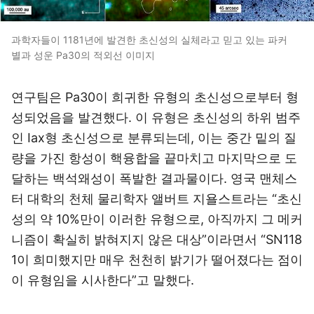
과학자들이 1181년에 발견한 초신성의 실체라고 믿고 있는 파커
별과 성운 Pa30의 적외선 이미지
연구팀은 Pa30이 희귀한 유형의 초신성으로부터 형
성되었음을 발견했다. 이 유형은 초신성의 하위 범주
인 Iax형 초신성으로 분류되는데, 이는 중간 밑의 질
량을 가진 항성이 핵융합을 끝마치고 마지막으로 도
달하는 백석왜성이 폭발한 결과물이다. 영국 맨체스
터 대학의 천체 물리학자 앨버트 지욜스트라는 “초신
성의 약 10%만이 이러한 유형으로, 아직까지 그 메커
니즘이 확실히 밝혀지지 않은 대상”이라면서 “SN118
1이 희미했지만 매우 천천히 밝기가 떨어졌다는 점이
이 유형임을 시사한다”고 말했다.