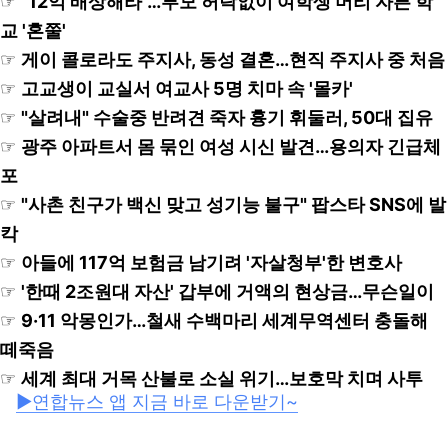
☞
"12억 배상해라"…부모 허락없이 여학생 머리 자른 학
교 '혼쭐'
☞
게이 콜로라도 주지사, 동성 결혼…현직 주지사 중 처음
☞
고교생이 교실서 여교사 5명 치마 속 '몰카'
☞
"살려내" 수술중 반려견 죽자 흉기 휘둘러, 50대 집유
☞
광주 아파트서 몸 묶인 여성 시신 발견…용의자 긴급체
포
☞
"사촌 친구가 백신 맞고 성기능 불구" 팝스타 SNS에 발
칵
☞
아들에 117억 보험금 남기려 '자살청부'한 변호사
☞
'한때 2조원대 자산' 갑부에 거액의 현상금…무슨일이
☞
9·11 악몽인가…철새 수백마리 세계무역센터 충돌해
떼죽음
☞
세계 최대 거목 산불로 소실 위기…보호막 치며 사투
▶연합뉴스 앱 지금 바로 다운받기~