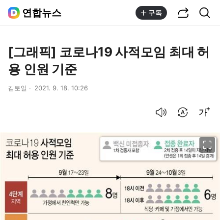
공유하기
통합검색
연합뉴스
구독
[그래픽] 코로나19 사적모임 최대 허
용 인원 기준
김토일
2021. 9. 18. 10:26
음성으로 듣기
번역 설정
글씨크기 조절하기
이미지 크게 보기