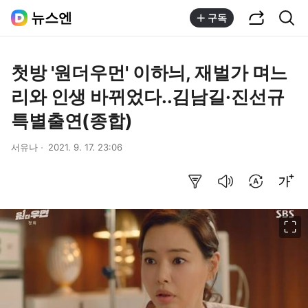
공유하기
통합검색
뉴스엔
구독
첫방 '원더우먼' 이하늬, 재벌가 며느
리와 인생 바뀌었다..김남길·진선규
특별출연(종합)
서유나
2021. 9. 17. 23:06
요약보기
음성으로 듣기
번역 설정
글씨크기 조절하기
이미지 크게 보기