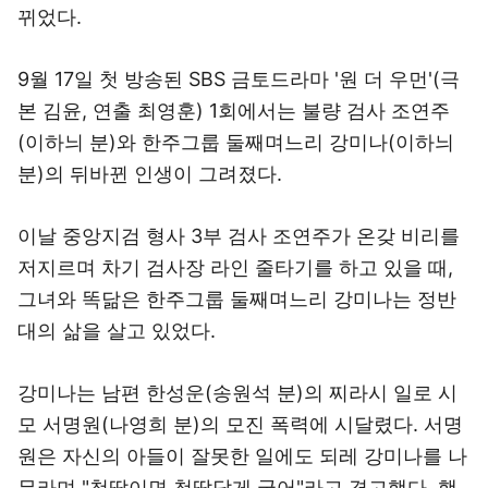
뀌었다.
9월 17일 첫 방송된 SBS 금토드라마 '원 더 우먼'(극
본 김윤, 연출 최영훈) 1회에서는 불량 검사 조연주
(이하늬 분)와 한주그룹 둘째며느리 강미나(이하늬
분)의 뒤바뀐 인생이 그려졌다.
이날 중앙지검 형사 3부 검사 조연주가 온갖 비리를
저지르며 차기 검사장 라인 줄타기를 하고 있을 때,
그녀와 똑닮은 한주그룹 둘째며느리 강미나는 정반
대의 삶을 살고 있었다.
강미나는 남편 한성운(송원석 분)의 찌라시 일로 시
모 서명원(나영희 분)의 모진 폭력에 시달렸다. 서명
원은 자신의 아들이 잘못한 일에도 되레 강미나를 나
무라며 "첩딸이면 첩딸답게 굴어"라고 경고했다. 행