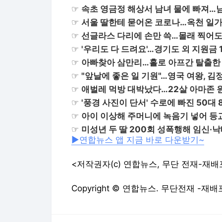
☞
속초 영금정 해상서 남녀 물에 빠져…
☞
서울 딸한테 묻어온 코로나…옥천 일
☞
선글라스 다리에 손만 쓱…몰래 찍어도
☞
'우리도 다 드려요'…경기도 외 지원금 
☞
아빠찾아 삼만리…홀로 아프간 탈출한 
☞
"앞날에 좋은 일 기원"…영국 여왕, 
☞
애벌레 먹방 대박났다…22살 아마존 
☞
'풍경 사진이 단서' 수로에 빠진 50대
☞
아이 이상해 주머니에 녹음기 넣어 
☞
미성년 두 딸 200회 성폭행해 임신·
▶연합뉴스 앱 지금 바로 다운받기~
<저작권자(c) 연합뉴스, 무단 전재-재배
Copyright © 연합뉴스. 무단전재 -재배