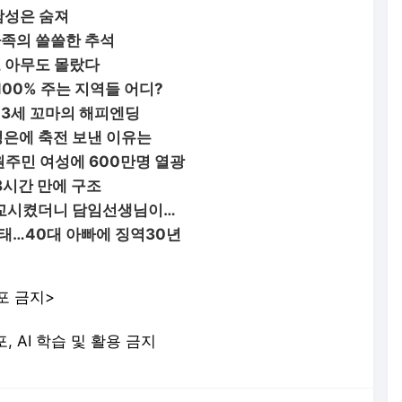
남성은 숨져
가족의 쓸쓸한 추석
 아무도 몰랐다
100% 주는 지역들 어디?
3세 꼬마의 해피엔딩
김정은에 축전 보낸 이유는
원주민 여성에 600만명 열광
 8시간 만에 구조
등교시켰더니 담임선생님이…
낙태…40대 아빠에 징역30년
포 금지>
포, AI 학습 및 활용 금지