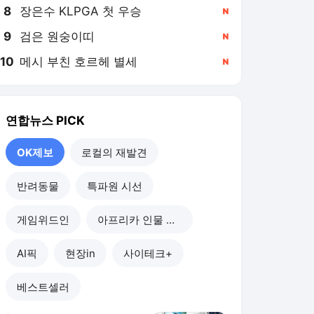
8
장은수 KLPGA 첫 우승
,신규
9
검은 원숭이띠
,신규
10
메시 부친 호르헤 별세
,신규
연합뉴스
PICK
OK제보
로컬의 재발견
반려동물
특파원 시선
게임위드인
아프리카 인물 열전
AI픽
현장in
사이테크+
베스트셀러