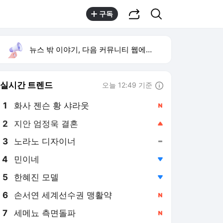
공유하기
검색
구독
뉴스 밖 이야기, 다음 커뮤니티 웹에서 보기
실시간 트렌드
오늘 12:49 기준
툴팁보기
1
화사 젠슨 황 샤라웃
,신규
2
지안 엄정욱 결혼
,상승
3
노라노 디자이너
,유지
4
민이네
,하락
5
한혜진 모델
,하락
6
손서연 세계선수권 맹활약
,신규
7
세메뇨 측면돌파
,신규