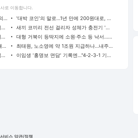
론사로 이동합니다.
말·소 피까지 환자에게…"중일전쟁 때 日의대서 인체 수혈실험" | 연합뉴스
'대박 코인'의 말로…1년 만에 200원대로, 100분의 1 쪽박 | 연합뉴스
'축구의 신' 메시 부친 별세…스타 아들 뒤에 선 조용한 조력자 | 연합뉴스
새끼 코끼리 전선 걸리자 성체가 충전기 '쾅'…中서 포착 | 연합뉴스
봉황대기서 나온 낭만야구…1회 21실점에도 볼넷 없이 정면 승부 | 연합뉴스
대형 거북이 등딱지에 소원·주소 등 낙서…부산 해안가서 발견 | 연합뉴스
인천 덕적도서 사륜 전동차 타다 2m 아래로 추락한 80대 사망 | 연합뉴스
최태원, 노소영에 약 1조원 지급하나…내주 재상고 안하면 확정(종합) | 연합뉴스
바이든 차남 "아버지, 암 전이돼 고통스럽게 투병 중" | 연합뉴스
이임생 '홍명보 면담' 기록엔…"4-2-3-1 기본에 4-3-3도" | 연합뉴스
서비스 약관/정책