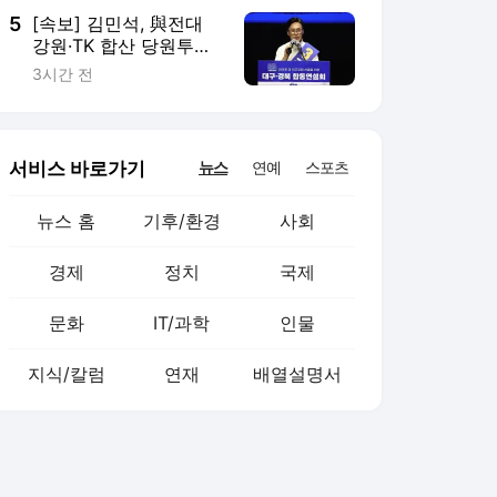
5
[속보] 김민석, 與전대
강원·TK 합산 당원투표
서 승리
3시간 전
서비스 바로가기
뉴스
연예
스포츠
뉴스 홈
기후/환경
사회
경제
정치
국제
문화
IT/과학
인물
지식/칼럼
연재
배열설명서