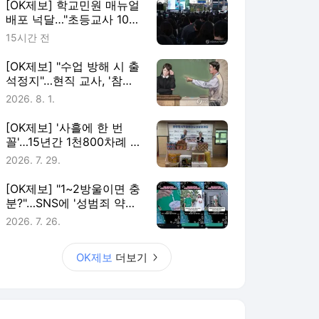
[OK제보] 학교민원 매뉴얼
배포 넉달…"초등교사 10명
중 7명 존재 몰라"
15시간 전
[OK제보] "수업 방해 시 출
석정지"…현직 교사, '참교
육법' 국민청원
2026. 8. 1.
[OK제보] '사흘에 한 번
꼴'…15년간 1천800차례 복
지시설 찾은 '나눔왕'
2026. 7. 29.
[OK제보] "1~2방울이면 충
분?"…SNS에 '성범죄 약물'
광고 횡행
2026. 7. 26.
OK제보
더보기