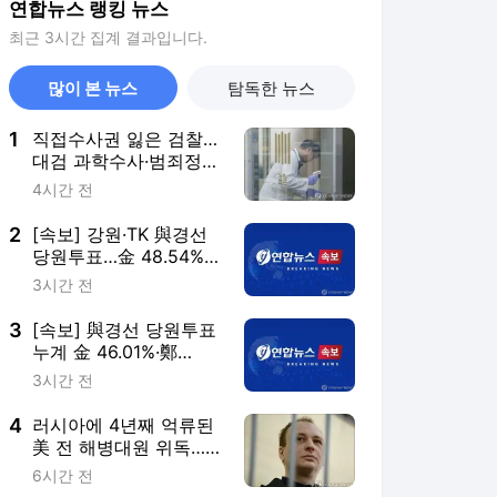
연합뉴스 랭킹 뉴스
최근 3시간 집계 결과입니다.
많이 본 뉴스
탐독한 뉴스
1
직접수사권 잃은 검찰…
대검 과학수사·범죄정보
부서도 수술대에
4시간 전
2
[속보] 강원·TK 與경선
당원투표…金 48.54%·
鄭 44.40%·宋 7.06%
3시간 전
3
[속보] 與경선 당원투표
누계 金 46.01%·鄭
44.53%…가중치 미반영
3시간 전
4
러시아에 4년째 억류된
美 전 해병대원 위독…
美 "깊이 우려"
6시간 전