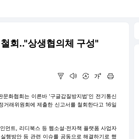
 철회.."상생협의체 구성"
요약보기
음성으로 듣기
번역 설정
글씨크기 조절하기
인쇄하기
출판문화협회는 이른바 '구글갑질방지법'인 전기통신
공정거래위원회에 제출한 신고서를 철회한다고 16일
먼트, 리디북스 등 웹소설·전자책 플랫폼 사업자
 실행방안 등 관련 이슈를 공동으로 해결하기로 했