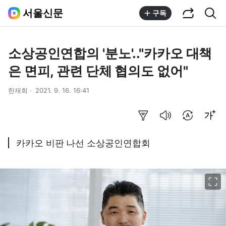
공유하기
통합검색
서울신문
구독
소상공인연합의 '분노'.."카카오 대책
은 면피, 관련 단체 협의도 없어"
한재희
2021. 9. 16. 16:41
요약보기
음성으로 듣기
번역 설정
글씨크기 조절하기
카카오 비판 나선 소상공인연합회
이미지 크게 보기