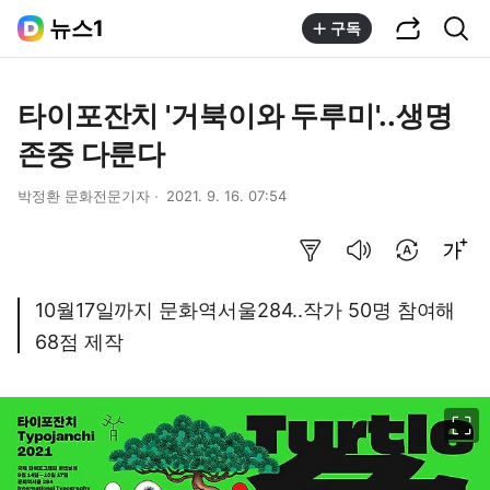
공유하기
통합검색
뉴스1
구독
타이포잔치 '거북이와 두루미'..생명
존중 다룬다
박정환 문화전문기자
2021. 9. 16. 07:54
요약보기
음성으로 듣기
번역 설정
글씨크기 조절하기
10월17일까지 문화역서울284..작가 50명 참여해
68점 제작
이미지 크게 보기