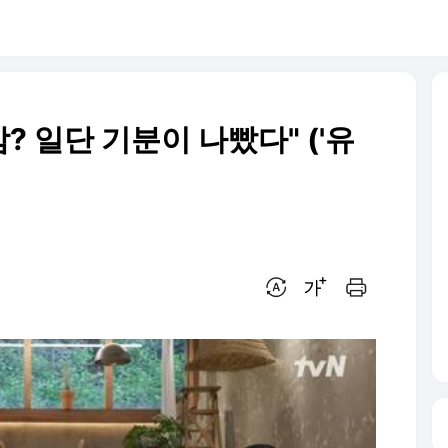
? 일단 기분이 나빴다" ('유
번역 설정
글씨크기 조절하기
인쇄하기