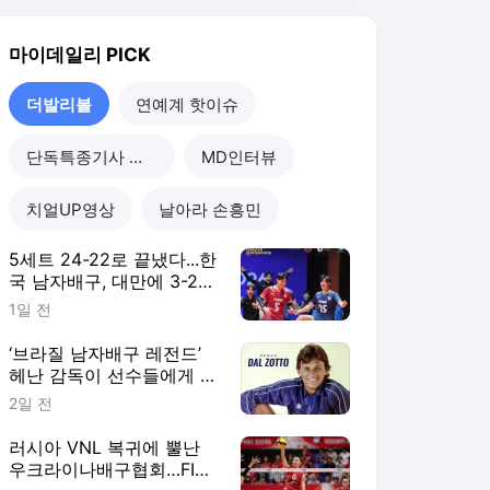
‘브라질 남자배구 레전드’
헤난 감독이 선수들에게 말
한다, “결승전에선 그 순간
2일 전
을 즐기세요”
러시아 VNL 복귀에 뿔난
우크라이나배구협회…FIVB
"2027 한시적 참가팀 확
2일 전
대"
“새로운 환경과 도전적인
경험으로 성장한다” 오사카
&상하이 사령탑이 꼽은 한
3일 전
중일 여자배구 교류의 성과
더발리볼
더보기
마이데일리 랭킹 뉴스
최근 3시간 집계 결과입니다.
많이 본 뉴스