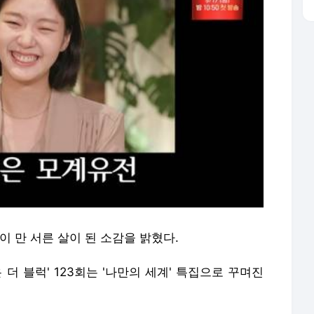
이 만 서른 살이 된 소감을 밝혔다.
온 더 블럭' 123회는 '나만의 세계' 특집으로 꾸며진