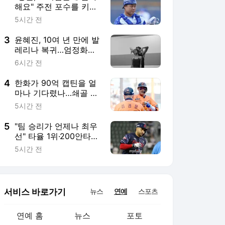
함' 장점 롯데 레이예스
[MD수원]
서비스 바로가기
뉴스
연예
스포츠
연예 홈
뉴스
포토
TV 편성표
영화
OTT
뮤직차트
루프
연예 채널