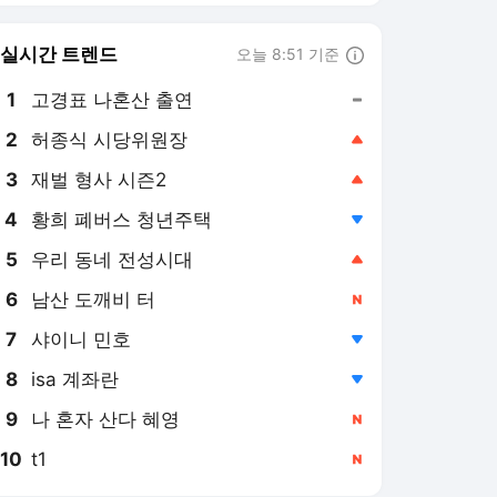
8
isa 계좌란
,하락
9
나 혼자 산다 혜영
,신규
10
t1
,신규
마이데일리
PICK
더발리볼
연예계 핫이슈
단독특종기사 모음
MD인터뷰
치얼UP영상
날아라 손흥민
5세트 24-22로 끝냈다...한
국 남자배구, 대만에 3-2
진땀승...조별리그 2연승
1일 전