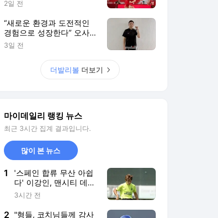
1
'스페인 합류 무산 아쉽
다' 이강인, 맨시티 데뷔
전 '교체 출전' 유력..."주
3시간 전
전 합류 시간 문제" AT
전문가의 예상→일단
2
"형들, 코치님들께 감사
'비주전조'로 훈련
해요" 주전 포수를 키우
려면 온 마을이 필요하
5시간 전
다, 삼성 26세 포수도
그렇다
3
윤혜진, 10여 년 만에 발
레리나 복귀…엄정화
"자랑스러운 우리 혜진"
6시간 전
[MD★스타]
4
한화가 90억 캡틴을 얼
마나 기다렸나…쇄골 부
상→53일 서산행→타율
5시간 전
.393 맹타, 한화 가을야
구 이끈다 "팀을 위해 싸
5
"팀 승리가 언제나 최우
우자"
선" 타율 1위·200안타
달성보다 더 중요…'꾸준
5시간 전