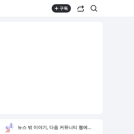
공유하기
검색
구독
뉴스 밖 이야기, 다음 커뮤니티 웹에서 보기
실시간 트렌드
오늘 8:51 기준
툴팁보기
1
고경표 나혼산 출연
,유지
2
허종식 시당위원장
,상승
3
재벌 형사 시즌2
,상승
4
황희 폐버스 청년주택
,하락
5
우리 동네 전성시대
,상승
6
남산 도깨비 터
,신규
7
샤이니 민호
,하락