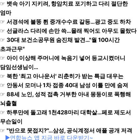
☞
뱃속 아기 지키려, 항암치료 포기하고 다리 절단한
엄마
☞
서경석에 불똥 튄 중개수수료 갈등…광고 중도 하차
☞
선글라스 다리에 손만 쓱…몰래 찍어도 아무도 몰랐다
☞
30대 보건소공무원 숨진채 발견…"월 100시간
초과근무"
☞
아이 이상해 주머니에 녹음기 넣어 등교시켰더니
담임선생님이…
☞
북한 '최고 아나운서' 리춘히가 받는 특급 대우는
☞
안동서 모더나 1차 접종 40대 남성 이틀 만에 숨져
☞
88세 노인, 성적 접촉 거부한 아내 몽둥이로 폭행해
뇌출혈
☞
하루만에 돌고래 1천428마리 대학살…페로 제도서
무슨일이
☞
"반으로 못접지?"…삼성, 공식계정서 애플 공개 저격
▶연합뉴스 앱 지금 바로 다운받기~