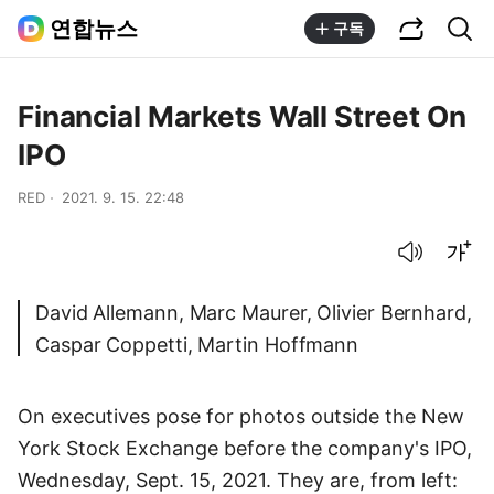
공유하기
통합검색
연합뉴스
구독
Financial Markets Wall Street On
IPO
RED
2021. 9. 15. 22:48
음성으로 듣기
글씨크기 조절하기
David Allemann, Marc Maurer, Olivier Bernhard,
Caspar Coppetti, Martin Hoffmann
On executives pose for photos outside the New
York Stock Exchange before the company's IPO,
Wednesday, Sept. 15, 2021. They are, from left: