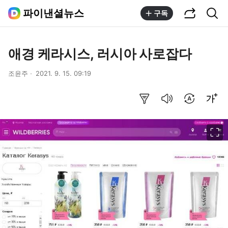
공유하기
통합검색
파이낸셜뉴스
구독
애경 케라시스, 러시아 사로잡다
조윤주
2021. 9. 15. 09:19
요약보기
음성으로 듣기
번역 설정
글씨크기 조절하기
이미지 크게 보기