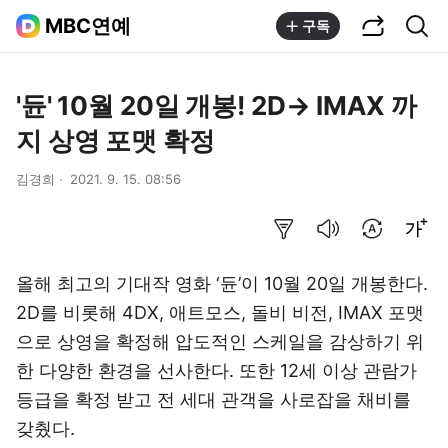
공유하기
통합검색
MBC연예
구독
'듄' 10월 20일 개봉! 2D→ IMAX 까
지 상영 포맷 확정
김경희
2021. 9. 15. 08:56
요약보기
음성으로 듣기
번역 설정
글씨크기 조절하기
올해 최고의 기대작 영화 ‘듄’이 10월 20일 개봉한다.
2D를 비롯해 4DX, 애트모스, 돌비 비전, IMAX 포맷
으로 상영을 확정해 압도적인 스케일을 감상하기 위
한 다양한 환경을 선사한다. 또한 12세 이상 관람가
등급을 확정 받고 전 세대 관객을 사로잡을 채비를
갖췄다.