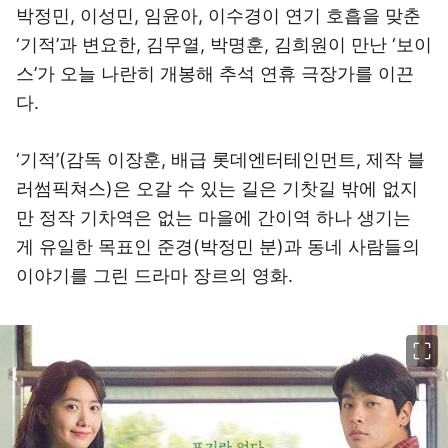
박정민, 이성민, 임윤아, 이수경이 연기 호흡을 맞춘
‘기적’과 변요한, 김무열, 박명훈, 김희원이 만난 ‘보이
스’가 오늘 나란히 개봉해 추석 연휴 극장가를 이끈
다.
‘기적’(감독 이장훈, 배급 롯데엔터테인먼트, 제작 블
러썸픽쳐스)은 오갈 수 있는 길은 기찻길 밖에 없지
만 정작 기차역은 없는 마을에 간이역 하나 생기는
게 유일한 목표인 준경(박정민 분)과 동네 사람들의
이야기를 그린 드라마 장르의 영화.
이미지 크게 보기