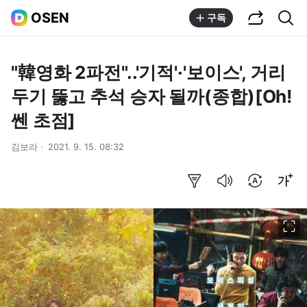
공유하기
통합검색
OSEN
구독
"韓영화 2파전"..'기적'·'보이스', 거리
두기 뚫고 추석 승자 될까(종합)[Oh!
쎈 초점]
김보라
2021. 9. 15. 08:32
요약보기
음성으로 듣기
번역 설정
글씨크기 조절하기
이미지 크게 보기