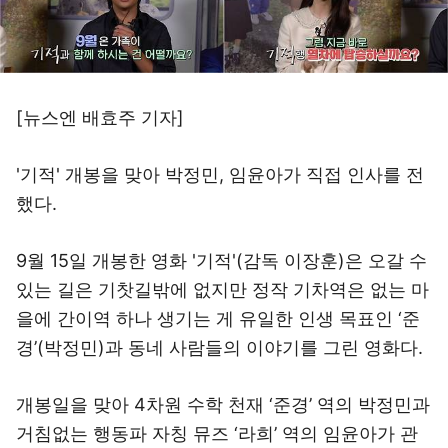
[뉴스엔 배효주 기자]
'기적' 개봉을 맞아 박정민, 임윤아가 직접 인사를 전
했다.
9월 15일 개봉한 영화 '기적'(감독 이장훈)은 오갈 수
있는 길은 기찻길밖에 없지만 정작 기차역은 없는 마
을에 간이역 하나 생기는 게 유일한 인생 목표인 ‘준
경’(박정민)과 동네 사람들의 이야기를 그린 영화다.
개봉일을 맞아 4차원 수학 천재 ‘준경’ 역의 박정민과
거침없는 행동파 자칭 뮤즈 ‘라희’ 역의 임윤아가 관