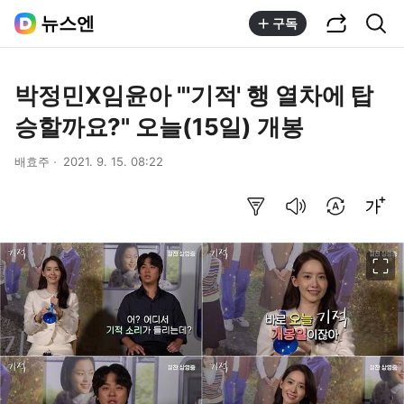
공유하기
통합검색
뉴스엔
구독
박정민X임윤아 "'기적' 행 열차에 탑
승할까요?" 오늘(15일) 개봉
배효주
2021. 9. 15. 08:22
요약보기
음성으로 듣기
번역 설정
글씨크기 조절하기
이미지 크게 보기