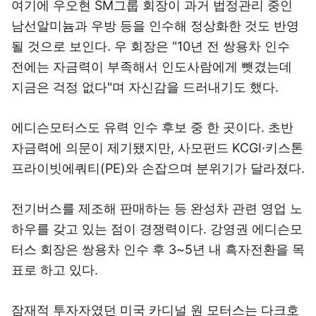
여기에 우오현 SM그룹 회장이 과거 법정관리 중인
남선알미늄과 우방 등을 인수해 정상화한 것도 반영
될 것으로 보인다. 우 회장은 "10년 전 쌍용차 인수
전에는 자금력이 부족해서 인도사람에게 뺏겼는데
지금은 걱정 없다"며 자신감을 드러내기도 했다.
에디슨모터스도 유력 인수 후보 중 한 곳이다. 초반
자금력에 의문이 제기됐지만, 사모펀드 KCGI·키스톤
프라이빗에쿼티(PE)와 손잡으며 분위기가 달라졌다.
전기버스를 제조해 판매하는 등 완성차 관련 영업 노
하우를 갖고 있는 점이 경쟁력이다. 강영권 에디슨모
터스 회장은 쌍용차 인수 후 3~5년 내 흑자전환을 목
표로 하고 있다.
잠재적 투자자였던 미국 카디널 원 모터스는 다크호