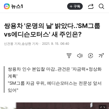
공유하기
통합검색
뉴스1
구독
쌍용차 '운명의 날' 밝았다..'SM그룹
vs에디슨모터스' 새 주인은?
신건웅 기자,송상현 기자
2021. 9. 15. 06:40
요약보기
음성으로 듣기
번역 설정
글씨크기 조절하기
쌍용차 인수 본입찰 마감..관건은 '자금력+정상화
계획'
"SM그룹 자금 우위, 에디슨모터스는 전문성 앞서
있어"
이미지 크게 보기