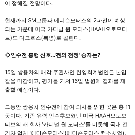
이 정해질 전망이다.
현재까지 SM그룹과 에디슨모터스의 2파전이 예상
되는 가운데 미국 카디널 원 모터스(HAAH오토모티
브)도 다크호스(복병)로 꼽힌다.
◇인수전 흥행 신호…'쩐의 전쟁' 승자는?
15일 쌍용차의 매각 주관사인 한영회계법인은 본입
찰을 마감하고, 평가를 거쳐 16일 법원에 결과를 제
출할 예정이다.
그동안 쌍용차 인수전에 참여 의사를 밝힌 곳은 총 11
곳이다. 기존 유력 인수후보였던 미국 HAAH오토모
티브의 새 회사 '카디널 원 모터스'를 비롯해 국내 전
기차 업체 '에디슨모터스'(에디슨모터스 컨소시엄),