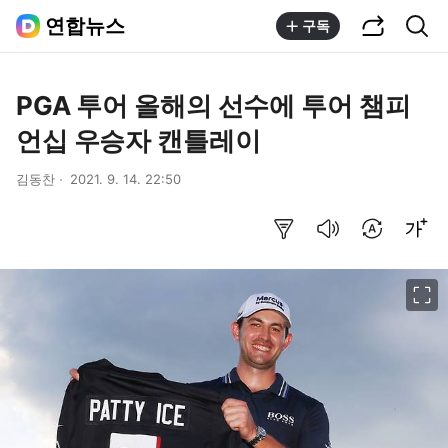
공유하기
통합검색
연합뉴스
구독
PGA 투어 올해의 선수에 투어 챔피
언십 우승자 캔틀레이
김동찬
2021. 9. 14. 22:50
요약보기
음성으로 듣기
번역 설정
글씨크기 조절하기
이미지 크게 보기