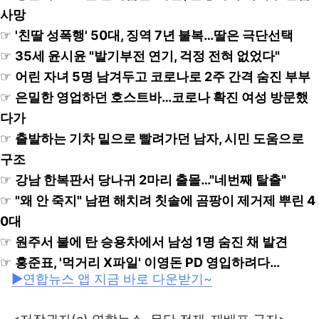
사망
☞
'친딸 성폭행' 50대, 징역 7년 불복…딸은 극단선택
☞
35세 윤시윤 "발기부전 연기, 걱정 전혀 없었다"
☞
어린 자녀 5명 남겨두고 코로나로 2주 간격 숨진 부부
☞
은밀한 영업하던 호스트바…코로나 확진 여성 방문했
다가
☞
출발하는 기차 밑으로 빨려가던 남자, 시민 도움으로
구조
☞
강남 한복판서 당나귀 2마리 출몰…"네번째 탈출"
☞
"왜 안 죽지" 남편 해치려 칫솔에 곰팡이 제거제 뿌린 4
0대
☞
원주서 불에 탄 승용차에서 남성 1명 숨진 채 발견
☞
홍준표, '먹거리 X파일' 이영돈 PD 영입하려다…
▶연합뉴스 앱 지금 바로 다운받기~