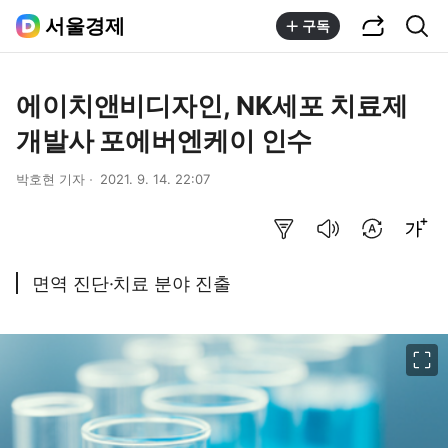
공유하기
통합검색
서울경제
구독
에이치앤비디자인, NK세포 치료제
개발사 포에버엔케이 인수
박호현 기자
2021. 9. 14. 22:07
요약보기
음성으로 듣기
번역 설정
글씨크기 조절하기
면역 진단·치료 분야 진출
이미지 크게 보기