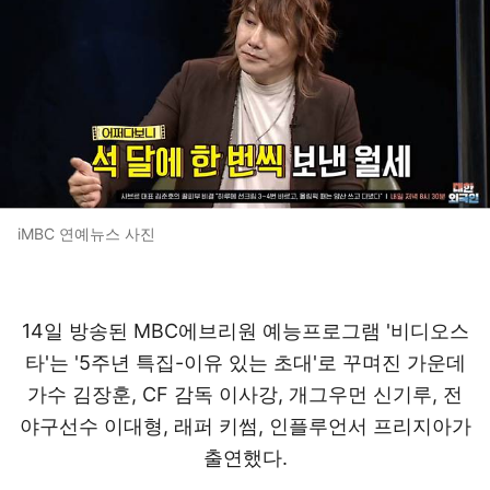
iMBC 연예뉴스 사진
14일 방송된 MBC에브리원 예능프로그램 '비디오스
타'는 '5주년 특집-이유 있는 초대'로 꾸며진 가운데
가수 김장훈, CF 감독 이사강, 개그우먼 신기루, 전
야구선수 이대형, 래퍼 키썸, 인플루언서 프리지아가
출연했다.