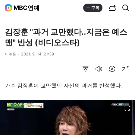
공유하기
통합검색
MBC연예
구독
김장훈 "과거 교만했다..지금은 예스
맨" 반성 (비디오스타)
이주원
2021. 9. 14. 21:39
요약보기
음성으로 듣기
번역 설정
글씨크기 조절하기
가수 김장훈이 교만했던 자신의 과거를 반성했다.
이미지 크게 보기