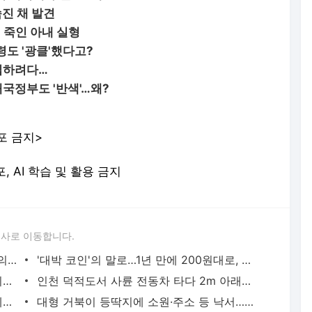
숨진 채 발견
 죽인 아내 실형
도 '광클'했다고?
영입하려다…
국정부도 '반색'…왜?
포 금지>
포, AI 학습 및 활용 금지
론사로 이동합니다.
말·소 피까지 환자에게…"중일전쟁 때 日의대서 인체 수혈실험" | 연합뉴스
'대박 코인'의 말로…1년 만에 200원대로, 100분의 1 쪽박 | 연합뉴스
'축구의 신' 메시 부친 별세…스타 아들 뒤에 선 조용한 조력자 | 연합뉴스
인천 덕적도서 사륜 전동차 타다 2m 아래로 추락한 80대 사망 | 연합뉴스
봉황대기서 나온 낭만야구…1회 21실점에도 볼넷 없이 정면 승부 | 연합뉴스
대형 거북이 등딱지에 소원·주소 등 낙서…부산 해안가서 발견 | 연합뉴스