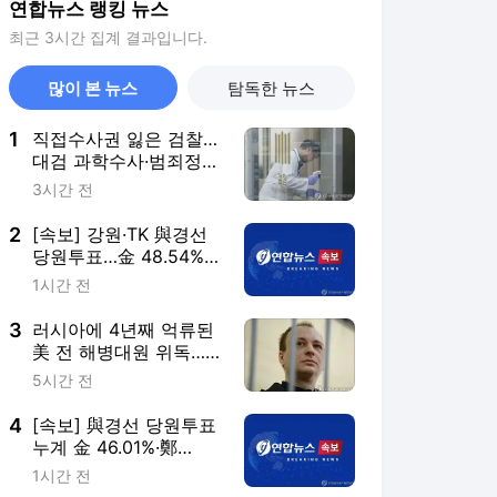
연합뉴스 랭킹 뉴스
최근 3시간 집계 결과입니다.
많이 본 뉴스
탐독한 뉴스
1
직접수사권 잃은 검찰…
대검 과학수사·범죄정보
부서도 수술대에
3시간 전
2
[속보] 강원·TK 與경선
당원투표…金 48.54%·
鄭 44.40%·宋 7.06%
1시간 전
3
러시아에 4년째 억류된
美 전 해병대원 위독…
美 "깊이 우려"
5시간 전
4
[속보] 與경선 당원투표
누계 金 46.01%·鄭
44.53%…가중치 미반영
1시간 전