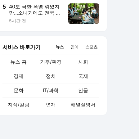
5
40도 극한 폭염 꺾였지
만…소나기에도 전국 무
더위 "지친다"
5시간 전
서비스 바로가기
뉴스
연예
스포츠
뉴스 홈
기후/환경
사회
경제
정치
국제
문화
IT/과학
인물
지식/칼럼
연재
배열설명서