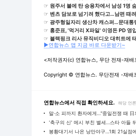
☞
원주서 불에 탄 승용차에서 남성 1명 
☞
벤츠 담보로 넘기려 했다고…남편 때려
☞
광주형일자리 생산차 캐스퍼…문대통령
☞
홍준표, '먹거리 X파일' 이영돈 PD 
☞
블랙핑크 리사 뮤직비디오 대히트에 태
▶연합뉴스 앱 지금 바로 다운받기~
<저작권자(c) 연합뉴스, 무단 전재-재배
Copyright © 연합뉴스. 무단전재 -재배
연합뉴스에서 직접 확인하세요.
해당 언