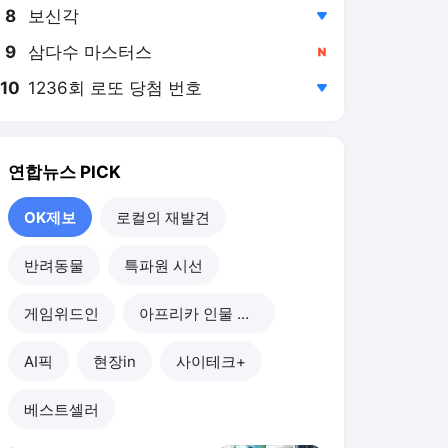
8
보신각
,하락
9
삼다수 마스터스
,신규
10
1236회 로또 당첨 번호
,하락
연합뉴스
PICK
OK제보
로컬의 재발견
반려동물
특파원 시선
게임위드인
아프리카 인물 열전
AI픽
현장in
사이테크+
베스트셀러