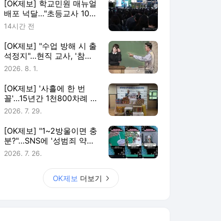
[OK제보] 학교민원 매뉴얼
배포 넉달…"초등교사 10명
중 7명 존재 몰라"
14시간 전
[OK제보] "수업 방해 시 출
석정지"…현직 교사, '참교
육법' 국민청원
2026. 8. 1.
[OK제보] '사흘에 한 번
꼴'…15년간 1천800차례 복
지시설 찾은 '나눔왕'
2026. 7. 29.
[OK제보] "1~2방울이면 충
분?"…SNS에 '성범죄 약물'
광고 횡행
2026. 7. 26.
OK제보
더보기