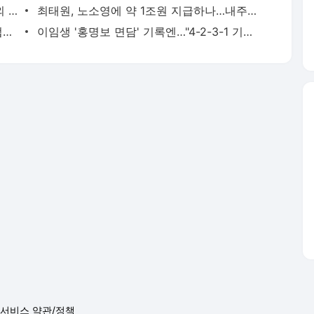
피지 출신 日 럭비선수, 35도 폭염속 야외 훈련하다 열사병 사망(종합) | 연합뉴스
최태원, 노소영에 약 1조원 지급하나…내주 재상고 안하면 확정(종합) | 연합뉴스
바이든 차남 "아버지, 암 전이돼 고통스럽게 투병 중" | 연합뉴스
이임생 '홍명보 면담' 기록엔…"4-2-3-1 기본에 4-3-3도" | 연합뉴스
서비스 약관/정책