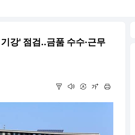
직기강' 점검..금품 수수·근무
요약보기
음성으로 듣기
번역 설정
글씨크기 조절하기
인쇄하기