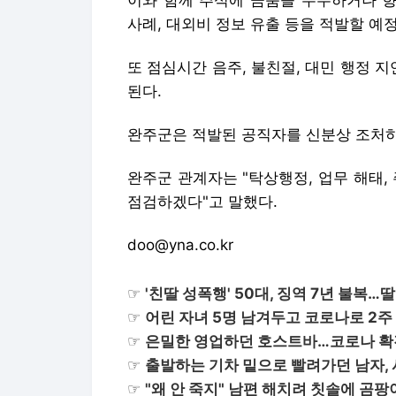
이와 함께 추석에 금품을 수수하거나 향
사례, 대외비 정보 유출 등을 적발할 예
또 점심시간 음주, 불친절, 대민 행정 
된다.
완주군은 적발된 공직자를 신분상 조처하
완주군 관계자는 "탁상행정, 업무 해태,
점검하겠다"고 말했다.
doo@yna.co.kr
☞
'친딸 성폭행' 50대, 징역 7년 불복
☞
어린 자녀 5명 남겨두고 코로나로 2주
☞
은밀한 영업하던 호스트바…코로나 확
☞
출발하는 기차 밑으로 빨려가던 남자,
☞
"왜 안 죽지" 남편 해치려 칫솔에 곰팡