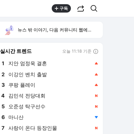
공유하기
검색
구독
뉴스 밖 이야기, 다음 커뮤니티 웹에서 보기
실시간 트렌드
오늘 11:18 기준
툴팁보기
1
지안 엄정욱 결혼
,상승
2
이강인 벤치 출발
,상승
3
쿠팡 플레이
,상승
4
김민석 전당대회
,신규
5
오준성 탁구선수
,신규
6
마니산
,하락
7
사랑이 온다 등장인물
,신규