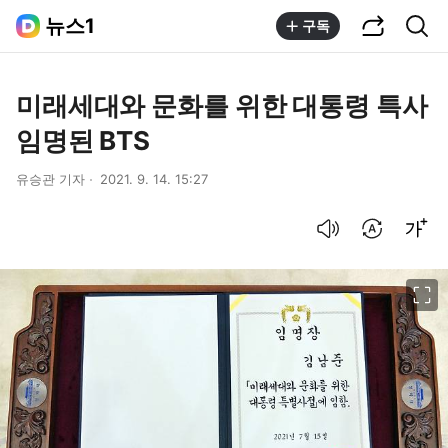
공유하기
통합검색
뉴스1
구독
미래세대와 문화를 위한 대통령 특사
임명된 BTS
유승관 기자
2021. 9. 14. 15:27
음성으로 듣기
번역 설정
글씨크기 조절하기
이미지 크게 보기