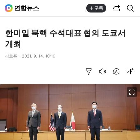
공유하기
통합검색
연합뉴스
구독
한미일 북핵 수석대표 협의 도쿄서
개최
김호준
2021. 9. 14. 10:19
요약보기
음성으로 듣기
번역 설정
글씨크기 조절하기
이미지 크게 보기