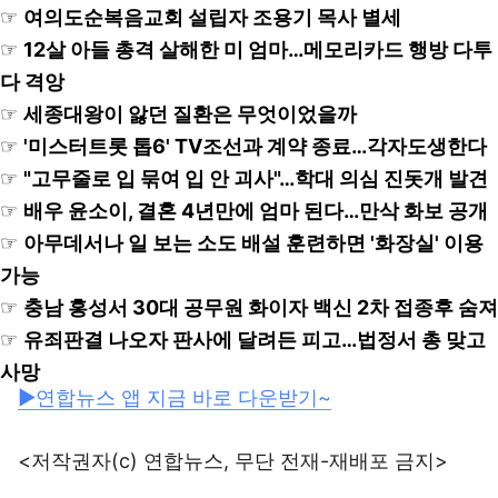
☞
여의도순복음교회 설립자 조용기 목사 별세
☞
12살 아들 총격 살해한 미 엄마…메모리카드 행방 다투
다 격앙
☞
세종대왕이 앓던 질환은 무엇이었을까
☞
'미스터트롯 톱6' TV조선과 계약 종료…각자도생한다
☞
"고무줄로 입 묶여 입 안 괴사"…학대 의심 진돗개 발견
☞
배우 윤소이, 결혼 4년만에 엄마 된다…만삭 화보 공개
☞
아무데서나 일 보는 소도 배설 훈련하면 '화장실' 이용
가능
☞
충남 홍성서 30대 공무원 화이자 백신 2차 접종후 숨져
☞
유죄판결 나오자 판사에 달려든 피고…법정서 총 맞고
사망
▶연합뉴스 앱 지금 바로 다운받기~
<저작권자(c) 연합뉴스, 무단 전재-재배포 금지>