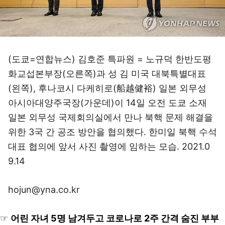
(도쿄=연합뉴스) 김호준 특파원 = 노규덕 한반도평
화교섭본부장(오른쪽)과 성 김 미국 대북특별대표
(왼쪽), 후나코시 다케히로(船越健裕) 일본 외무성
아시아대양주국장(가운데)이 14일 오전 도쿄 소재
일본 외무성 국제회의실에서 만나 북핵 문제 해결을
위한 3국 간 공조 방안을 협의했다. 한미일 북핵 수석
대표 협의에 앞서 사진 촬영에 임하는 모습. 2021.0
9.14
hojun@yna.co.kr
☞
어린 자녀 5명 남겨두고 코로나로 2주 간격 숨진 부부