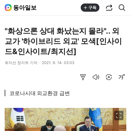
공유하기
통합검색
동아일보
구독
"화상으론 상대 화났는지 몰라".. 외
교가 '하이브리드 외교' 모색[인사이
드&인사이트/최지선]
최지선 정지부 기자
2021. 9. 14. 03:03
요약보기
음성으로 듣기
번역 설정
글씨크기 조절하기
코로나시대 외교환경 급변
이미지 크게 보기