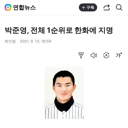
공유하기
통합검색
연합뉴스
구독
박준영, 전체 1순위로 한화에 지명
최인영
2021. 9. 13. 16:59
요약보기
음성으로 듣기
번역 설정
글씨크기 조절하기