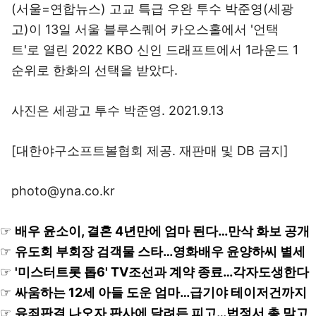
(서울=연합뉴스) 고교 특급 우완 투수 박준영(세광
고)이 13일 서울 블루스퀘어 카오스홀에서 '언택
트'로 열린 2022 KBO 신인 드래프트에서 1라운드 1
순위로 한화의 선택을 받았다.
사진은 세광고 투수 박준영. 2021.9.13
[대한야구소프트볼협회 제공. 재판매 및 DB 금지]
photo@yna.co.kr
☞
배우 윤소이, 결혼 4년만에 엄마 된다…만삭 화보 공개
☞
유도회 부회장 검객물 스타…영화배우 윤양하씨 별세
☞
'미스터트롯 톱6' TV조선과 계약 종료…각자도생한다
☞
싸움하는 12세 아들 도운 엄마…급기야 테이저건까지
☞
유죄판결 나오자 판사에 달려든 피고…법정서 총 맞고