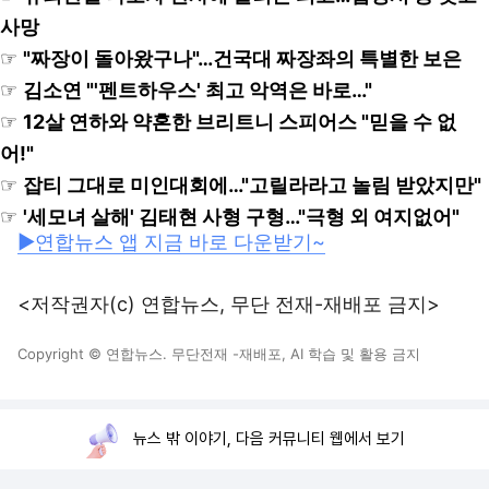
사망
☞
"짜장이 돌아왔구나"…건국대 짜장좌의 특별한 보은
☞
김소연 "'펜트하우스' 최고 악역은 바로…"
☞
12살 연하와 약혼한 브리트니 스피어스 "믿을 수 없
어!"
☞
잡티 그대로 미인대회에…"고릴라라고 놀림 받았지만"
☞
'세모녀 살해' 김태현 사형 구형…"극형 외 여지없어"
▶연합뉴스 앱 지금 바로 다운받기~
<저작권자(c) 연합뉴스, 무단 전재-재배포 금지>
Copyright © 연합뉴스. 무단전재 -재배포, AI 학습 및 활용 금지
뉴스 밖 이야기, 다음 커뮤니티 웹에서 보기