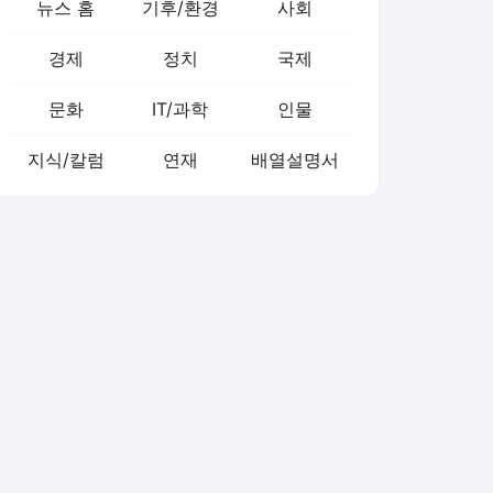
뉴스 홈
기후/환경
사회
경제
정치
국제
문화
IT/과학
인물
지식/칼럼
연재
배열설명서