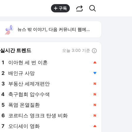
공유하기
검색
구독
뉴스 밖 이야기, 다음 커뮤니티 웹에서 보기
실시간 트렌드
오늘 3:00 기준
툴팁보기
1
이아현 세 번 이혼
,상승
2
배인규 사망
,하락
3
부동산 세제개편안
,신규
4
축구협회 압수수색
,신규
5
폭염 온열질환
,신규
6
코르티스 영크크 탄생 비화
,신규
7
오디세이 영화
,상승