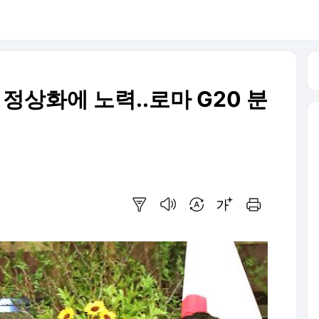
정상화에 노력..로마 G20 분
요약보기
음성으로 듣기
번역 설정
글씨크기 조절하기
인쇄하기