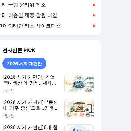
8
국힘 윤리위 제소
,신규
9
이승철 체중 감량 비결
,신규
10
이태란 라스 사이코패스
,신규
전자신문
PICK
2026 세제 개편안
[2026 세제 개편안] 기업
'국내생산'에 감세…세제로
산업·자금 지방행 유도
2일 전
[2026 세제 개편안]부동산
세 '거주 중심'으로…민생
지원 확대·세제 혜택 115개
2일 전
정비
[2026 세제 개편안]6대 첨