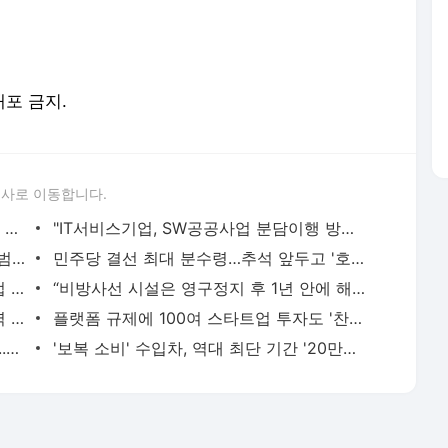
배포 금지.
론사로 이동합니다.
"삼성전자 주식 0.1주 살수 있다"...소수점 매매 도입
"IT서비스기업, SW공공사업 분담이행 방식 선호"
[뉴스줌인]'현대판 SW연좌제' 책임·사업범위 명확화해야
민주당 결선 최대 분수령…추석 앞두고 '호남표심 올인'
라인업 확대·아이디어 발굴..LG 로봇 사업 가속화
“비방사선 시설은 영구정지 후 1년 안에 해체”...국회, 원안법 개정안 발의 추진
2025년 노후산단 520개...산단공, 경쟁력 강화 전략 찾는다
플랫폼 규제에 100여 스타트업 투자도 '찬물'
올해 전기차 보급률 부산 1등, 서울 꼴등...정부 로드맵 '비상'
'보복 소비' 수입차, 역대 최단 기간 '20만대' 돌파…"올해 30만대 넘본다"