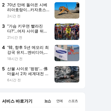
2
70년 만에 돌아온 시베
리아호랑이…카자흐스
탄 야생에 풀렸다
2시간 전
3
“가슴 키우면 빨라진
다?”…여자 사이클 뒤흔
든 '가슴 게이트'
21시간 전
4
“韓, 향후 5년 메모리 최
강국 유지…엔비디아,
HBM 독주 흔들”
18시간 전
5
산불 사이로 '펑펑'… 佛
마을서 2차 세계대전 폭
발물 400여개 무더기
6시간 전
발견
서비스 바로가기
뉴스
연예
스포츠