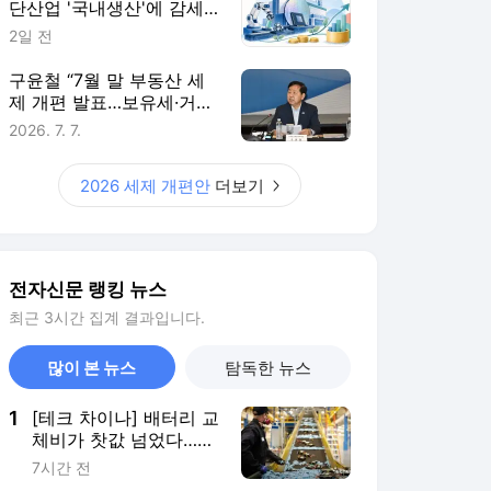
단산업 '국내생산'에 감세…
핵심부품 생산량에 따라 지
2일 전
원 더 키워
구윤철 “7월 말 부동산 세
제 개편 발표…보유세·거래
세 균형 검토”
2026. 7. 7.
2026 세제 개편안
더보기
전자신문 랭킹 뉴스
최근 3시간 집계 결과입니다.
많이 본 뉴스
탐독한 뉴스
1
[테크 차이나] 배터리 교
체비가 찻값 넘었다…中
전기차 재활용 체계 시
7시간 전
험대