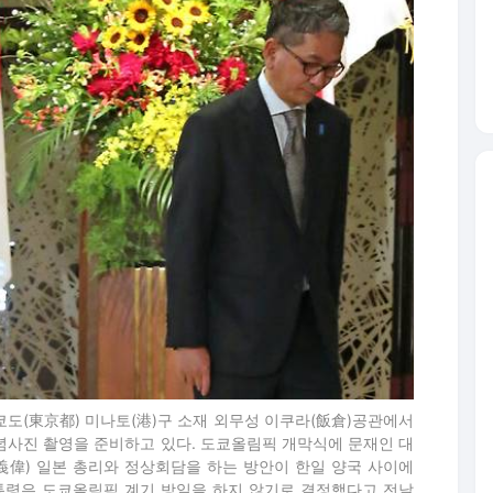
도쿄도(東京都) 미나토(港)구 소재 외무성 이쿠라(飯倉)공관에서
념사진 촬영을 준비하고 있다. 도쿄올림픽 개막식에 문재인 대
義偉) 일본 총리와 정상회담을 하는 방안이 한일 양국 사이에
통령은 도쿄올림픽 계기 방일을 하지 않기로 결정했다고 전날