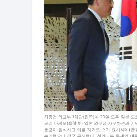
최종건 외교부 1차관(왼쪽)이 20일 오후 일본 
모리 다케오(森健良) 일본 외무성 사무차관과 기
통령이 참석하고 이를 계기로 스가 요시히데(菅
논의됐으나 결국 무산됐다. 청와대는 문재인 대