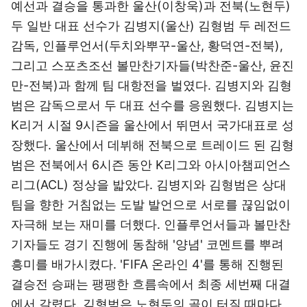
예선과 결승을 통과한 울산(이창욱)과 전북(노현두)
두 일반 대표 선수가 김병지(울산) 김형범 두 레전드
감독, 인플루언서(두치와뿌꾸-울산, 황덕연-전북),
그리고 스포츠조선 볼만찬기자들(박찬준-울산, 윤진
만-전북)과 함께 팀 대항전을 벌였다. 김병지와 김형
범은 감독으로서 두 대표 선수를 응원했다. 김병지는
K리거 시절 9시즌을 울산에서 뛰면서 국가대표로 성
장했다. 울산에서 데뷔해 전북으로 트레이드 된 김형
범은 전북에서 6시즌 동안 K리그와 아시아챔피언스
리그(ACL) 정상을 밟았다. 김병지와 김형범은 상대
팀을 향한 거침없는 도발 발언으로 서로를 끊임없이
자극해 보는 재미를 더했다. 인플루언서들과 볼만찬
기자들도 경기 진행에 동참해 '양념' 코멘트를 뿌려
흥미를 배가시켰다. 'FIFA 온라인 4'를 통해 진행된
결승전 승패는 팽팽한 흐름속에서 최종 세번째 대결
에서 갈렸다. 김형범은 노현두의 골이 터질 때마다