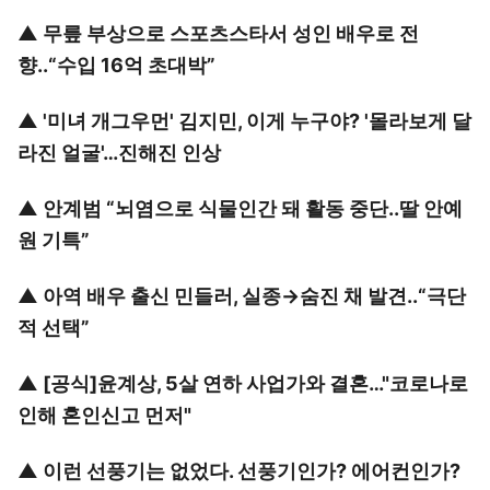
▲
무릎 부상으로 스포츠스타서 성인 배우로 전
향..“수입 16억 초대박”
▲
'미녀 개그우먼' 김지민, 이게 누구야? '몰라보게 달
라진 얼굴'…진해진 인상
▲
안계범 “뇌염으로 식물인간 돼 활동 중단..딸 안예
원 기특”
▲
아역 배우 출신 민들러, 실종→숨진 채 발견..“극단
적 선택”
▲
[공식]윤계상, 5살 연하 사업가와 결혼…"코로나로
인해 혼인신고 먼저"
▲
이런 선풍기는 없었다. 선풍기인가? 에어컨인가?