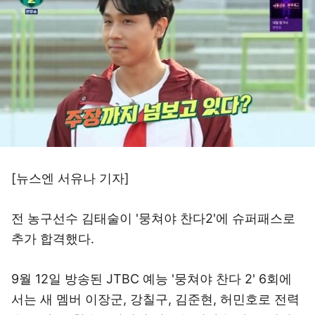
[뉴스엔 서유나 기자]
전 농구선수 김태술이 '뭉쳐야 찬다2'에 슈퍼패스로
추가 합격했다.
9월 12일 방송된 JTBC 예능 '뭉쳐야 찬다 2' 6회에
서는 새 멤버 이장군, 강칠구, 김준현, 허민호로 전력