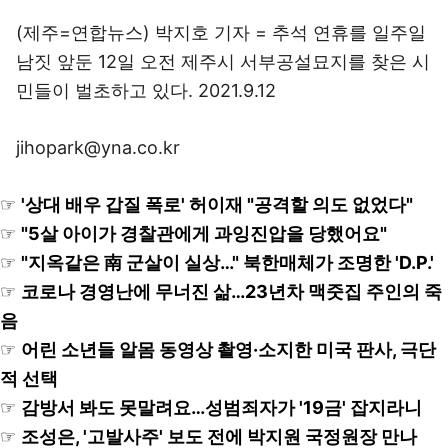
(제주=연합뉴스) 박지호 기자 = 추석 연휴를 일주일
남짓 앞둔 12일 오전 제주시 서부공설묘지를 찾은 시
민들이 벌초하고 있다. 2021.9.12
jihopark@yna.co.kr
☞
'상대 배우 갑질 폭로' 허이재 "공격할 의도 없었다"
☞
"5살 아이가 경찰관에게 과잉진압을 당했어요"
☞
"지옥같은 南 군살이 실상…" 북한매체가 조명한 'D.P.'
☞
코로나 경영난에 무너진 삶…23년차 맥줏집 주인의 죽
음
☞
어린 소년들 알몸 동영상 촬영·소지한 미국 판사, 극단
적 선택
☞
감방서 봐도 못말려요…성범죄자가 '19금' 잡지라니
☞
조성은, '고발사주' 보도 전에 박지원 국정원장 만나