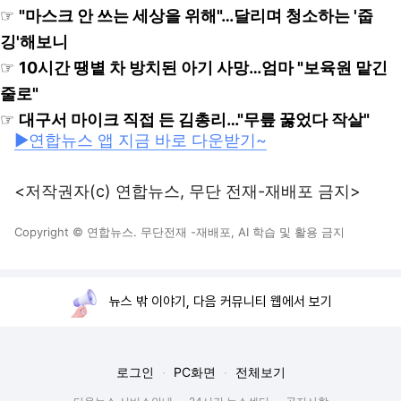
☞
"마스크 안 쓰는 세상을 위해"…달리며 청소하는 '줍
깅'해보니
☞
10시간 땡볕 차 방치된 아기 사망…엄마 "보육원 맡긴
줄로"
☞
대구서 마이크 직접 든 김총리…"무릎 꿇었다 작살"
▶연합뉴스 앱 지금 바로 다운받기~
<저작권자(c) 연합뉴스, 무단 전재-재배포 금지>
Copyright © 연합뉴스. 무단전재 -재배포, AI 학습 및 활용 금지
뉴스 밖 이야기, 다음 커뮤니티 웹에서 보기
로그인
PC화면
전체보기