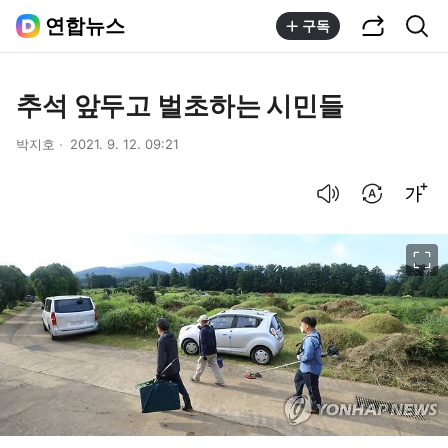
공유하기
통합검색
연합뉴스
구독
추석 앞두고 벌초하는 시민들
박지호
2021. 9. 12. 09:21
음성으로 듣기
번역 설정
글씨크기 조절하기
이미지 크게 보기