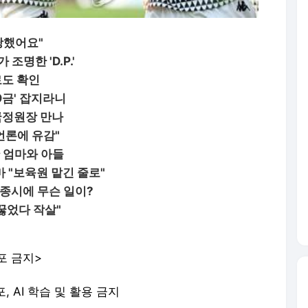
당했어요"
조명한 'D.P.'
로도 확인
9금' 잡지라니
 국정원장 만나
언론에 유감"
 엄마와 아들
 "보육원 맡긴 줄로"
세종시에 무슨 일이?
꿇었다 작살"
포 금지>
포, AI 학습 및 활용 금지