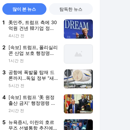
많이 본 뉴스
탐독한 뉴스
1
美민주, 트럼프 측에 30
억원 건넨 韓기업 정조
준…"잠재적 뇌물"
4시간 전
2
[속보] 트럼프, 폴리실리
콘 산업 보호 행정명령
서명
1시간 전
3
공항에 폭발물 탑재 드
론까지…독일 정부 "새
로운 차원 위협"(종합)
5시간 전
4
[속보] 트럼프 '美 원정
출산 금지' 행정명령 서
명
2시간 전
5
뉴욕증시, 이란의 호르
무즈 선별통항 추진에