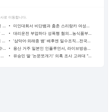
론사로 이동합니다.
'당근'에서 구한 20대 가사도우미, 의뢰인 모친 유품 훔쳐가 | 연합뉴스
미인대회서 비단뱀과 춤춘 스리랑카 여성…동물학대 벌금형 | 연합뉴스
캐리비안 베이 여자탈의실에 "남성 있다" 신고 | 연합뉴스
대리운전 부업하다 성폭행 혐의…농식품부 산하 기관 직원 구속 | 연합뉴스
신호위반 후 도주한 배달 기사, 잠복 끝에 잡고 보니 수배자 | 연합뉴스
'샴악어·외래종 뱀' 배후엔 밀수조직…전국으로 택배 판매했다(종합) | 연합뉴스
2천억대 '깡통보증서' 발행하고 30억원 수수료 챙긴 유령보험사 | 연합뉴스
용산 거주 일본인 인플루언서, 라이브방송 도중 사망 | 연합뉴스
현직 경찰관 '음주 뺑소니' 수사정보 피의자 지인에 유출 의혹(종합) | 연합뉴스
유승민 딸 '논문쪼개기' 의혹 조사 고려대 "연구부정행위 아냐" | 연합뉴스