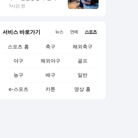
하락…다우 0.9%↓(종
1시간 전
합)
서비스 바로가기
뉴스
연예
스포츠
스포츠 홈
축구
해외축구
야구
해외야구
골프
농구
배구
일반
e-스포츠
카툰
영상 홈