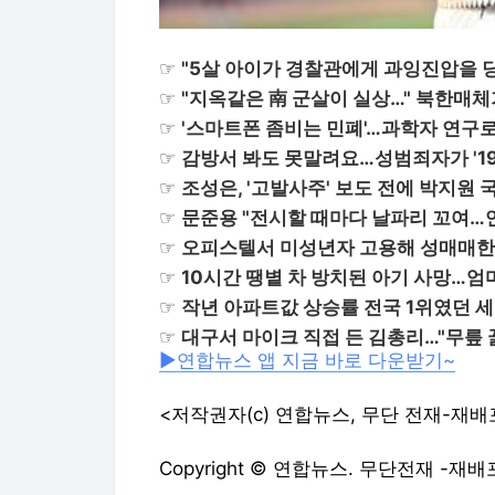
☞
"5살 아이가 경찰관에게 과잉진압을 
☞
"지옥같은 南 군살이 실상…" 북한매체가 
☞
'스마트폰 좀비는 민폐'…과학자 연구
☞
감방서 봐도 못말려요…성범죄자가 '1
☞
조성은, '고발사주' 보도 전에 박지원
☞
문준용 "전시할 때마다 날파리 꼬여…
☞
오피스텔서 미성년자 고용해 성매매한
☞
10시간 땡볕 차 방치된 아기 사망…엄마
☞
작년 아파트값 상승률 전국 1위였던 
☞
대구서 마이크 직접 든 김총리…"무릎 
▶연합뉴스 앱 지금 바로 다운받기~
<저작권자(c) 연합뉴스, 무단 전재-재배
Copyright © 연합뉴스. 무단전재 -재배