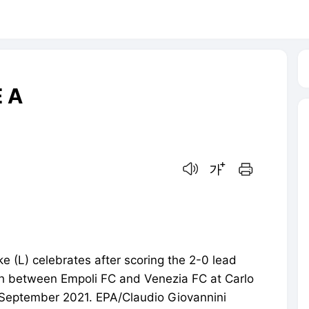
 A
음성으로 듣기
글씨크기 조절하기
인쇄하기
(L) celebrates after scoring the 2-0 lead
tch between Empoli FC and Venezia FC at Carlo
11 September 2021. EPA/Claudio Giovannini