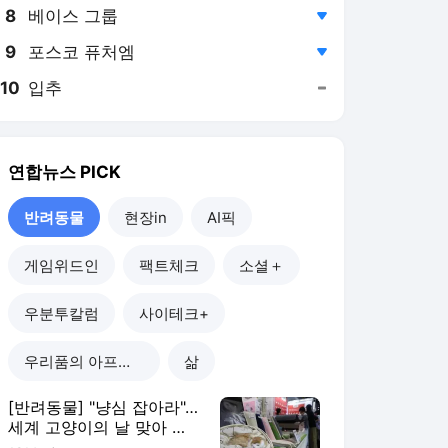
8
베이스 그룹
,하락
9
포스코 퓨처엠
,하락
10
입추
,유지
연합뉴스
PICK
반려동물
현장in
AI픽
게임위드인
팩트체크
소셜＋
우분투칼럼
사이테크+
우리품의 아프리카인
삶
[반려동물] "냥심 잡아라"…
세계 고양이의 날 맞아 펫
푸드 할인·기부 풍성