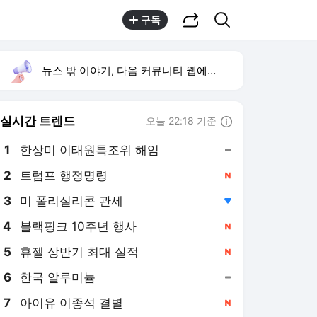
공유하기
검색
구독
뉴스 밖 이야기, 다음 커뮤니티 웹에서 보기
실시간 트렌드
오늘 22:18 기준
툴팁보기
1
한상미 이태원특조위 해임
,유지
2
트럼프 행정명령
,신규
3
미 폴리실리콘 관세
,하락
4
블랙핑크 10주년 행사
,신규
5
휴젤 상반기 최대 실적
,신규
6
한국 알루미늄
,유지
7
아이유 이종석 결별
,신규