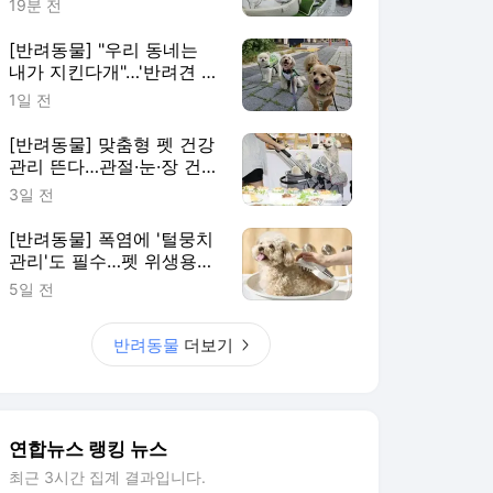
19분 전
[반려동물] "우리 동네는
내가 지킨다개"…'반려견 순
찰대' 활기
1일 전
[반려동물] 맞춤형 펫 건강
관리 뜬다…관절·눈·장 건강
까지 세분화
3일 전
[반려동물] 폭염에 '털뭉치
관리'도 필수…펫 위생용품
시장 커진다
5일 전
반려동물
더보기
연합뉴스 랭킹 뉴스
최근 3시간 집계 결과입니다.