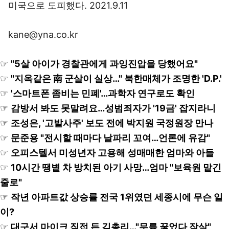
미국으로 도피했다. 2021.9.11
kane@yna.co.kr
☞
"5살 아이가 경찰관에게 과잉진압을 당했어요"
☞
"지옥같은 南 군살이 실상…" 북한매체가 조명한 'D.P.'
☞
'스마트폰 좀비는 민폐'…과학자 연구로도 확인
☞
감방서 봐도 못말려요…성범죄자가 '19금' 잡지라니
☞
조성은, '고발사주' 보도 전에 박지원 국정원장 만나
☞
문준용 "전시할 때마다 날파리 꼬여…언론에 유감"
☞
오피스텔서 미성년자 고용해 성매매한 엄마와 아들
☞
10시간 땡볕 차 방치된 아기 사망…엄마 "보육원 맡긴
줄로"
☞
작년 아파트값 상승률 전국 1위였던 세종시에 무슨 일
이?
☞
대구서 마이크 직접 든 김총리…"무릎 꿇었다 작살"