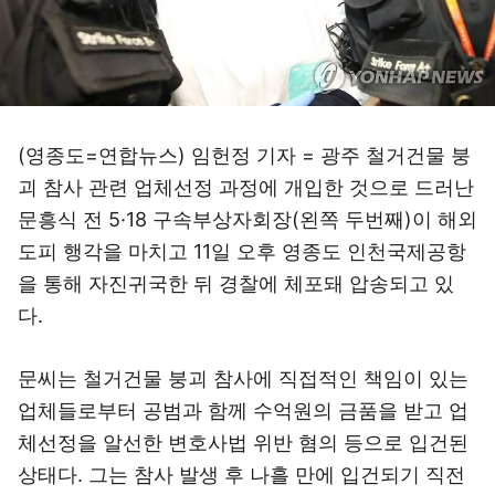
(영종도=연합뉴스) 임헌정 기자 = 광주 철거건물 붕
괴 참사 관련 업체선정 과정에 개입한 것으로 드러난
문흥식 전 5·18 구속부상자회장(왼쪽 두번째)이 해외
도피 행각을 마치고 11일 오후 영종도 인천국제공항
을 통해 자진귀국한 뒤 경찰에 체포돼 압송되고 있
다.
문씨는 철거건물 붕괴 참사에 직접적인 책임이 있는
업체들로부터 공범과 함께 수억원의 금품을 받고 업
체선정을 알선한 변호사법 위반 혐의 등으로 입건된
상태다. 그는 참사 발생 후 나흘 만에 입건되기 직전