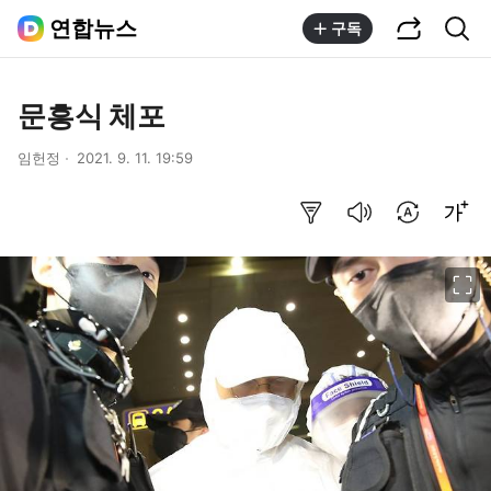
공유하기
통합검색
연합뉴스
구독
문흥식 체포
임헌정
2021. 9. 11. 19:59
요약보기
음성으로 듣기
번역 설정
글씨크기 조절하기
이미지 크게 보기