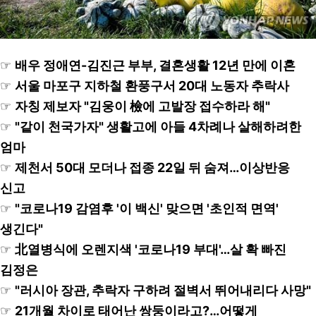
☞
배우 정애연-김진근 부부, 결혼생활 12년 만에 이혼
☞
서울 마포구 지하철 환풍구서 20대 노동자 추락사
☞
자칭 제보자 "김웅이 檢에 고발장 접수하라 해"
☞
"같이 천국가자" 생활고에 아들 4차례나 살해하려한
엄마
☞
제천서 50대 모더나 접종 22일 뒤 숨져…이상반응
신고
☞
"코로나19 감염후 '이 백신' 맞으면 '초인적 면역'
생긴다"
☞
北열병식에 오렌지색 '코로나19 부대'…살 확 빠진
김정은
☞
"러시아 장관, 추락자 구하려 절벽서 뛰어내리다 사망"
☞
21개월 차이로 태어난 쌍둥이라고?…어떻게