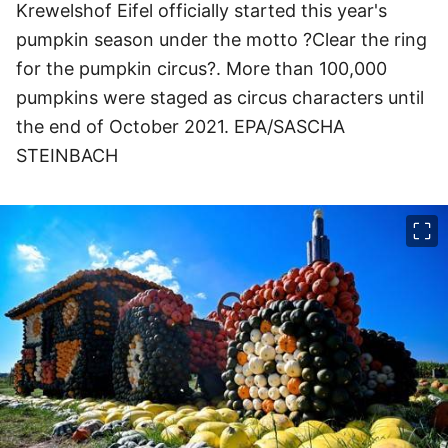
Krewelshof Eifel officially started this year's
pumpkin season under the motto ?Clear the ring
for the pumpkin circus?. More than 100,000
pumpkins were staged as circus characters until
the end of October 2021. EPA/SASCHA
STEINBACH
이미지 크게 보기