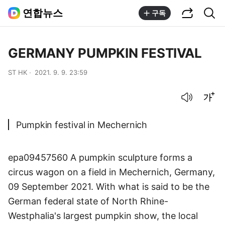
공유하기
통합검색
연합뉴스
구독
GERMANY PUMPKIN FESTIVAL
ST HK
2021. 9. 9. 23:59
음성으로 듣기
글씨크기 조절하기
Pumpkin festival in Mechernich
epa09457560 A pumpkin sculpture forms a
circus wagon on a field in Mechernich, Germany,
09 September 2021. With what is said to be the
German federal state of North Rhine-
Westphalia's largest pumpkin show, the local