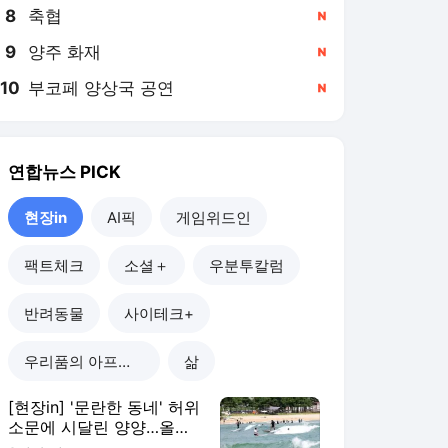
8
축협
,신규
9
양주 화재
,신규
10
부코페 양상국 공연
,신규
연합뉴스
PICK
현장in
AI픽
게임위드인
팩트체크
소셜＋
우분투칼럼
반려동물
사이테크+
우리품의 아프리카인
삶
[현장in] '문란한 동네' 허위
소문에 시달린 양양…올여
름 피서객 급증