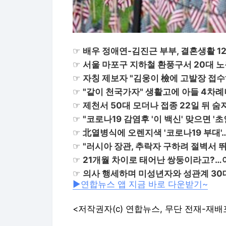
☞
배우 정애연-김진근 부부, 결혼생활 1
☞
서울 마포구 지하철 환풍구서 20대 
☞
자칭 제보자 "김웅이 檢에 고발장 접수
☞
"같이 천국가자" 생활고에 아들 4차
☞
제천서 50대 모더나 접종 22일 뒤 
☞
"코로나19 감염후 '이 백신' 맞으면 '
☞
北열병식에 오렌지색 '코로나19 부대'
☞
"러시아 장관, 추락자 구하려 절벽서 
☞
21개월 차이로 태어난 쌍둥이라고?
☞
의사 행세하며 미성년자와 성관계 30
▶연합뉴스 앱 지금 바로 다운받기~
<저작권자(c) 연합뉴스, 무단 전재-재배