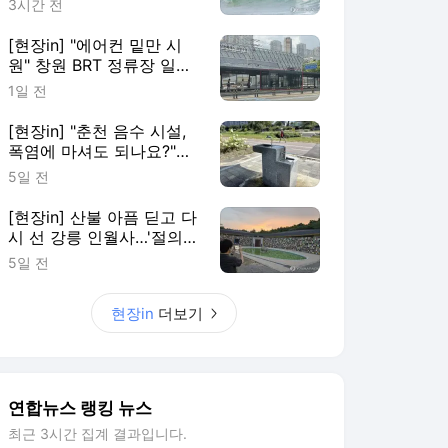
3시간 전
[현장in] "에어컨 밑만 시
원" 창원 BRT 정류장 일부
이용객 볼멘소리
1일 전
[현장in] "춘천 음수 시설,
폭염에 마셔도 되나요?"…
안내 없어 시민 혼란
5일 전
[현장in] 산불 아픔 딛고 다
시 선 강릉 인월사…'절의
문턱부터 낮췄다'
5일 전
현장in
더보기
연합뉴스 랭킹 뉴스
최근 3시간 집계 결과입니다.