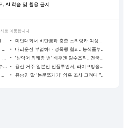
포, AI 학습 및 활용 금지
론사로 이동합니다.
'당근'에서 구한 20대 가사도우미, 의뢰인 모친 유품 훔쳐가 | 연합뉴스
미인대회서 비단뱀과 춤춘 스리랑카 여성…동물학대 벌금형 | 연합뉴스
캐리비안 베이 여자탈의실에 "남성 있다" 신고 | 연합뉴스
대리운전 부업하다 성폭행 혐의…농식품부 산하 기관 직원 구속 | 연합뉴스
신호위반 후 도주한 배달 기사, 잠복 끝에 잡고 보니 수배자 | 연합뉴스
'샴악어·외래종 뱀' 배후엔 밀수조직…전국으로 택배 판매했다(종합) | 연합뉴스
2천억대 '깡통보증서' 발행하고 30억원 수수료 챙긴 유령보험사 | 연합뉴스
용산 거주 일본인 인플루언서, 라이브방송 도중 사망 | 연합뉴스
현직 경찰관 '음주 뺑소니' 수사정보 피의자 지인에 유출 의혹(종합) | 연합뉴스
유승민 딸 '논문쪼개기' 의혹 조사 고려대 "연구부정행위 아냐" | 연합뉴스