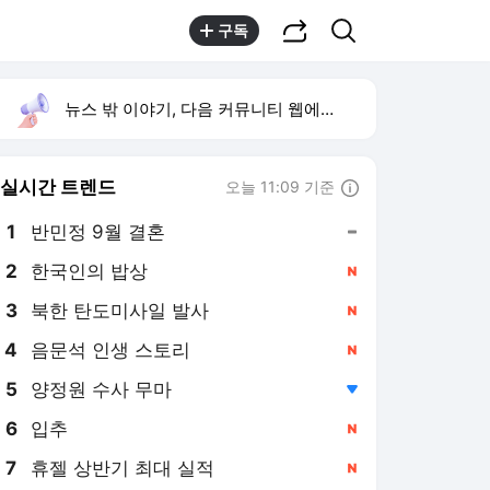
공유하기
검색
구독
뉴스 밖 이야기, 다음 커뮤니티 웹에서 보기
실시간 트렌드
오늘 11:09 기준
툴팁보기
1
반민정 9월 결혼
,유지
2
한국인의 밥상
,신규
3
북한 탄도미사일 발사
,신규
4
음문석 인생 스토리
,신규
5
양정원 수사 무마
,하락
6
입추
,신규
7
휴젤 상반기 최대 실적
,신규