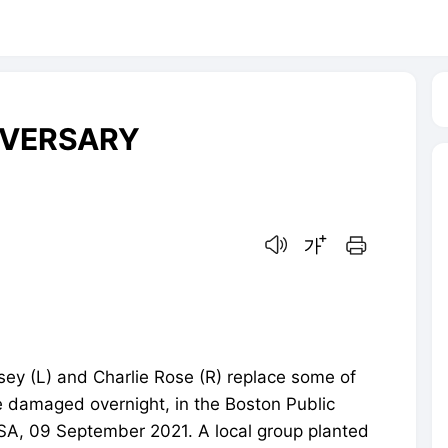
IVERSARY
음성으로 듣기
글씨크기 조절하기
인쇄하기
ey (L) and Charlie Rose (R) replace some of
e damaged overnight, in the Boston Public
SA, 09 September 2021. A local group planted