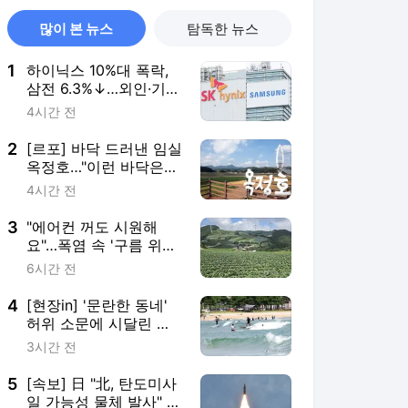
많이 본 뉴스
탐독한 뉴스
1
하이닉스 10%대 폭락,
삼전 6.3%↓…외인·기관
팔았다(종합)
4시간 전
2
[르포] 바닥 드러낸 임실
옥정호…"이런 바닥은
난생처음"
4시간 전
3
"에어컨 꺼도 시원해
요"…폭염 속 '구름 위의
땅' 안반데기
6시간 전
4
[현장in] '문란한 동네'
허위 소문에 시달린 양
양…올여름 피서객 급증
3시간 전
5
[속보] 日 "北, 탄도미사
일 가능성 물체 발사" <