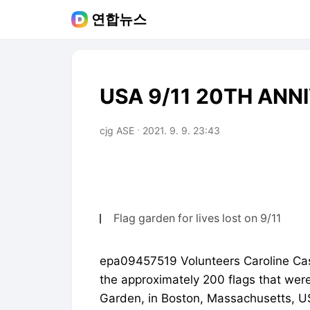
연합뉴스
USA 9/11 20TH ANN
cjg ASE
2021. 9. 9. 23:43
Flag garden for lives lost on 9/11
epa09457519 Volunteers Caroline Cas
the approximately 200 flags that wer
Garden, in Boston, Massachusetts, U