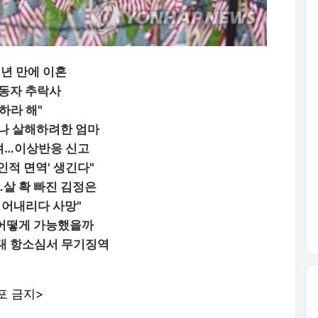
2년 만에 이혼
노동자 추락사
하라 해"
례나 살해하려한 엄마
숨져…이상반응 신고
초인적 면역' 생긴다"
…살 확 빠진 김정은
뛰어내리다 사망"
…어떻게 가능했을까
대 항소심서 무기징역
포 금지>